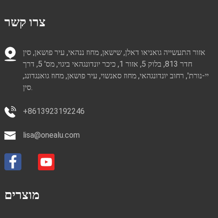
צרו קשר
אזור התעשייה גואניאו דאלן, שישאן, מחוז ננהאי, עיר פושאן, סין
חדר 813, בלוק 5, אזור 1, כיכר יונדונגהאי ביגוי, מס' 5, דרך
יי-נורת', רחוב יונדונגהאי, מחוז סאנשוי, עיר פושאן, מחוז גואנגדונג,
סין.
‎+8613923192246
lisa@onealu.com
מוצרים