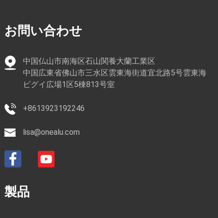
お問い合わせ
中国仏山市南海区石山関養大蘭工業区
中国広東省佛山市三水区雲東海街道宜北路5号雲東海
ビグイ広場1区5棟813号室
+8613923192246
lisa@onealu.com
製品