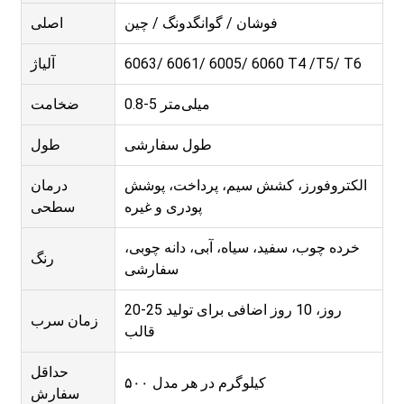
فوشان / گوانگدونگ / چین
اصلی
6063/ 6061/ 6005/ 6060 T4 /T5/ T6
آلیاژ
0.8-5 میلی‌متر
ضخامت
طول سفارشی
طول
الکتروفورز، کشش سیم، پرداخت، پوشش
درمان
پودری و غیره
سطحی
خرده چوب، سفید، سیاه، آبی، دانه چوبی،
رنگ
سفارشی
20-25 روز، 10 روز اضافی برای تولید
زمان سرب
قالب
حداقل
۵۰۰ کیلوگرم در هر مدل
سفارش