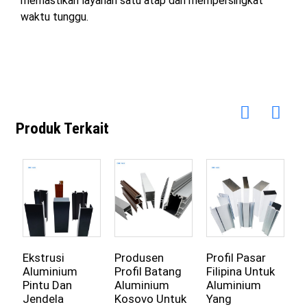
memastikan layanan satu atap dan mempersingkat
waktu tunggu.
Produk Terkait
Ekstrusi
Produsen
Profil Pasar
P
Aluminium
Profil Batang
Filipina Untuk
A
Pintu Dan
Aluminium
Aluminium
E
Jendela
Kosovo Untuk
Yang
6