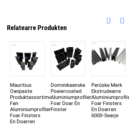
Relatearre Produkten
Mauritius
Dominikaanske
Perûske Merk
6
Oanpaste
Poeiercoated
Ekstrudearre
A
Produktassortiment
Aluminiumprofilen
Aluminiumprofilen
F
Fan
Foar Doar En
Foar Finsters
D
Aluminiumprofilen
Finster
En Doarren
Foar Finsters
6000-Searje
En Doarren