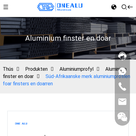
Aluminium finster en doar
Thús
Produkten
Aluminiumprofyl
Aluminium
finster en doar
Súd-Afrikaanske merk aluminiumprofilen
foar finsters en doarren