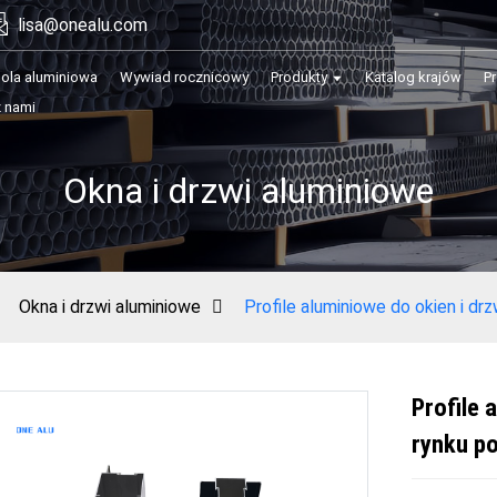
lisa@onealu.com
gola aluminiowa
Wywiad rocznicowy
Produkty
Katalog krajów
P
z nami
Okna i drzwi aluminiowe
Okna i drzwi aluminiowe
Profile aluminiowe do okien i dr
Profile 
rynku p