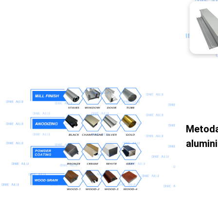
Metoda 
alumin