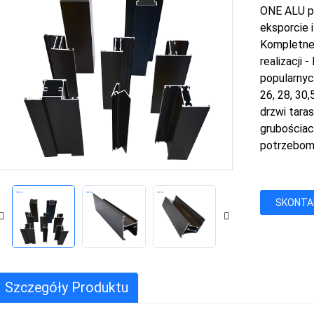
ONE ALU po
eksporcie 
Kompletne 
realizacji 
popularnych
26, 28, 30,
drzwi taras
grubościac
potrzebom
SKONTAK
Szczegóły Produktu