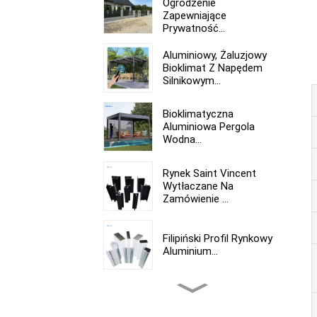
Ogrodzenie
Zapewniające
Prywatność...
Aluminiowy, Żaluzjowy
Bioklimat Z Napędem
Silnikowym...
Bioklimatyczna
Aluminiowa Pergola
Wodna...
Rynek Saint Vincent
Wytłaczane Na
Zamówienie ...
Filipiński Profil Rynkowy
Aluminium...
Profil Aluminiowy
Wytłaczany Na Rynku
Peruwiańskim...