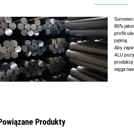
Surowiec
80% jakoś
profili u
pękną.
Aby zape
ALU pozys
produkcji
sięga na
Powiązane Produkty