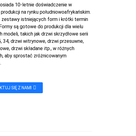
siada 10-letnie doświadczenie w
i produkcji na rynku południowoafrykańskim.
zestawy istniejących form i krótki termin
- Formy są gotowe do produkcji dla wielu
 modeli, takich jak drzwi skrzydłowe serii
5, 34, drzwi witrynowe, drzwi przesuwne,
owe, drzwi składane itp., w różnych
h, aby sprostać zróżnicowanym
.
TUJ SIĘ Z NAMI