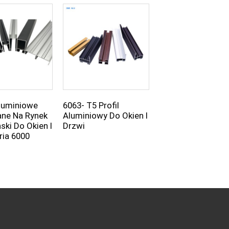
Aluminiowe
6063- T5 Profil
Rynek Saint Vince
ane Na Rynek
Aluminiowy Do Okien I
Niestandardowy Pr
ski Do Okien I
Drzwi
Aluminiowy
ria 6000
Wytłaczany