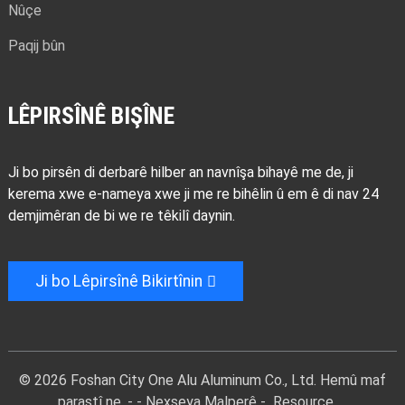
Nûçe
Paqij bûn
LÊPIRSÎNÊ BIŞÎNE
Ji bo pirsên di derbarê hilber an navnîşa bihayê me de, ji
kerema xwe e-nameya xwe ji me re bihêlin û em ê di nav 24
demjimêran de bi we re têkilî daynin.
Ji bo Lêpirsînê Bikirtînin
© 2026 Foshan City One Alu Aluminum Co., Ltd. Hemû maf
parastî ne. - -
Nexşeya Malperê
-
Resource