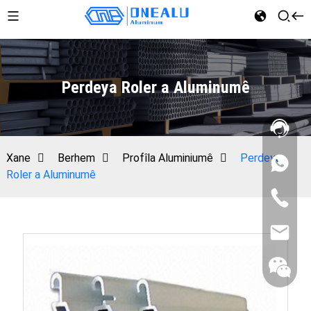
Perdeya Roler a Aluminumê
Xane
Berhem
Profîla Aluminiumê
Perdeya
Roler a Aluminumê