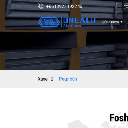
+8613923192246
Çûna nava
Xane
Paqij bûn
Fosh