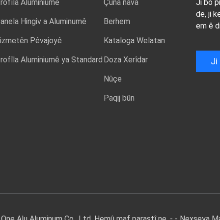
rofîla Aluminiumê
Çûna nava
Ji bo p
de, ji 
anela Hingiv a Aluminumê
Berhem
em ê di
izmetên Pêvajoyê
Kataloga Welatan
rofîla Aluminiumê ya Standard
Doza Xerîdar
Ji
Nûçe
Paqij bûn
One Alu Aluminum Co., Ltd. Hemû maf parastî ne. - -
Nexşeya Ma