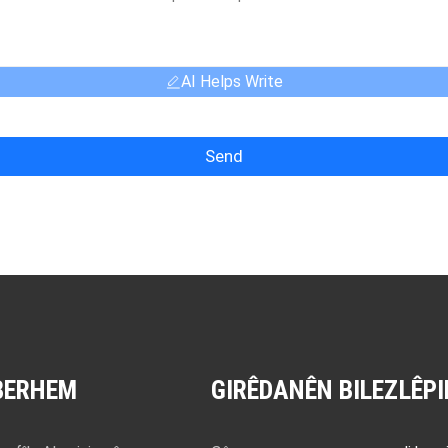
AI Helps Write
Send
BERHEM
GIRÊDANÊN BILEZ
LÊPI