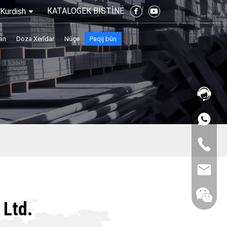
KATALOGEK BISTÎNE
Kurdish
an
Doza Xerîdar
Nûçe
Paqij bûn
 Ltd.