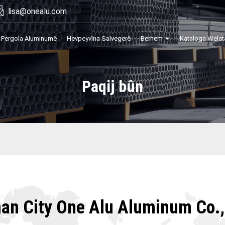
lisa@onealu.com
Pergola Aluminumê
Hevpeyvîna Salvegerê
Berhem
Kataloga Welat
Paqij bûn
an City One Alu Aluminum Co.,