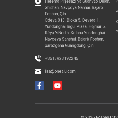
Herêma Pîşesazî ya Guanyao Dalan,
P
Shishan, Navçeya Nanhai, Bajarê
P
Foshan, Çîn
Odeya 813, Bloka 5, Devera 1,
X
Yundonghai Bigui Plaza, Hejmar 5,
P
Rêya YiNorth, Kolana Yundonghai,
Navçeya Sanshui, Bajarê Foshan,
parêzgeha Guangdong, Çîn.
+8613923192246
lisa@onealu.com
© 2026 Foshan City 