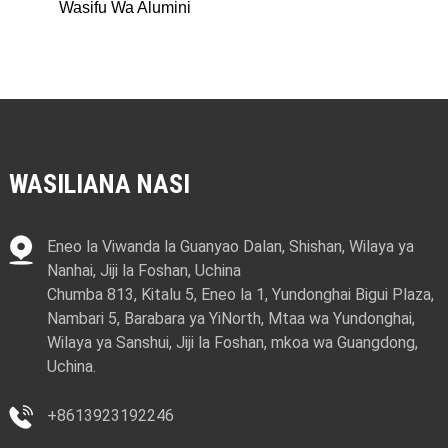
Wasifu Wa Alumini
WASILIANA NASI
Wasifu Wa
Wasifu Wa
Wasifu Wa
Wasifu Wa
Wasifu Wa
Wasifu Wa
Wasifu Wa
Wasifu Wa
Wasifu Wa
Wasifu Wa
Wasifu Wa
Wasifu Wa
Wasifu Wa
Wasifu Wa
Wasifu Wa
Wasifu Wa
Wasifu Wa
Wasifu Wa
Wasifu Wa
Wasifu Wa
Wasifu Wa
Wasifu Wa
Wasifu Wa
Wasifu Wa
Wasifu Wa
Wasifu Wa
Wasifu Wa
Wasifu Wa
Wasifu Wa
Wasifu Wa
Wasifu Wa
Wasifu Wa
Eneo la Viwanda la Guanyao Dalan, Shishan, Wilaya ya
Alumini
Alumini
Alumini
Alumini
Alumini
Alumini
Alumini
Alumini
Alumini
Alumini
Alumini
Alumini
Alumini
Alumini
Alumini
Alumini
Alumini
Alumini
Alumini
Alumini
Alumini
Alumini
Alumini
Alumini
Alumini
Alumini
Alumini
Alumini
Alumini
Alumini
Alumini
Alumini
Nanhai, Jiji la Foshan, Uchina
Chumba 813, Kitalu 5, Eneo la 1, Yundonghai Bigui Plaza,
Nambari 5, Barabara ya YiNorth, Mtaa wa Yundonghai,
Wilaya ya Sanshui, Jiji la Foshan, mkoa wa Guangdong,
Uchina.
+8613923192246