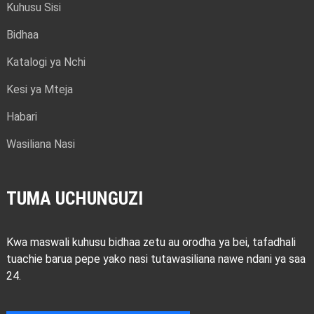
Kuhusu Sisi
Bidhaa
Katalogi ya Nchi
Kesi ya Mteja
Habari
Wasiliana Nasi
Wasifu Wa
Wasifu Wa
Wasifu Wa
Wasifu Wa
Wasifu Wa
Wasifu Wa
Wasifu Wa
Wasifu Wa
Wasifu Wa
Wasifu Wa
Wasifu Wa
TUMA UCHUNGUZI
Alumini
Alumini
Alumini
Alumini
Alumini
Alumini
Alumini
Alumini
Alumini
Alumini
Alumini
Kwa maswali kuhusu bidhaa zetu au orodha ya bei, tafadhali
tuachie barua pepe yako nasi tutawasiliana nawe ndani ya saa
24.