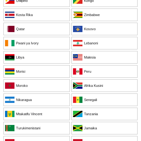
Ufilipino
Kongo
Kosta Rika
Zimbabwe
Qatar
Kosovo
Pwani ya Ivory
Lebanoni
Libya
Malesia
Morisi
Peru
Moroko
Afrika Kusini
Nikaragua
Senegali
Mtakatifu Vincent
Tanzania
Turukimenistani
Jamaika