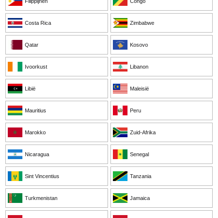
Filippijnen
Congo
Costa Rica
Zimbabwe
Qatar
Kosovo
Ivoorkust
Libanon
Libië
Maleisië
Mauritius
Peru
Marokko
Zuid-Afrika
Nicaragua
Senegal
Sint Vincentius
Tanzania
Turkmenistan
Jamaica