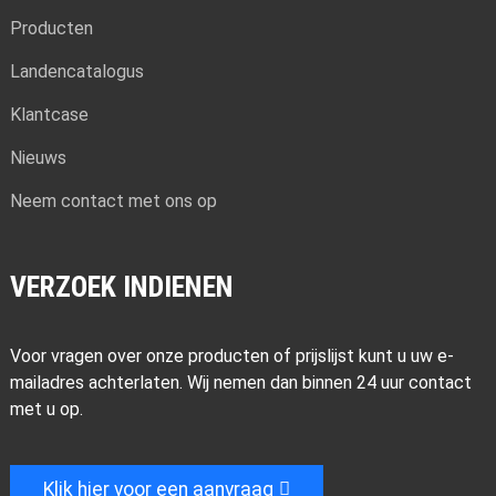
Producten
Aluminium Profiel
Aluminium Profiel
Aluminium Profiel
Aluminium Profiel
Aluminium Profiel
Aluminium Profiel
Aluminium Profiel
Aluminium Profiel
Aluminium Profiel
Aluminium Profiel
Aluminium Profiel
Landencatalogus
Klantcase
Nieuws
Neem contact met ons op
VERZOEK INDIENEN
Voor vragen over onze producten of prijslijst kunt u uw e-
Aluminium Profiel
Aluminium Profiel
Aluminium Profiel
Aluminium Profiel
mailadres achterlaten. Wij nemen dan binnen 24 uur contact
met u op.
Klik hier voor een aanvraag