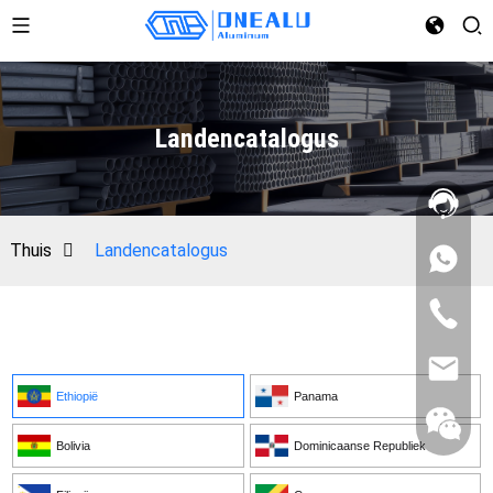
Landencatalogus
Thuis
Landencatalogus
Ethiopië
Panama
Bolivia
Dominicaanse Republiek