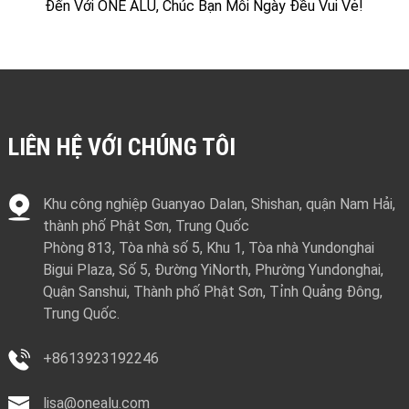
Đến Với ONE ALU, Chúc Bạn Mỗi Ngày Đều Vui Vẻ!
LIÊN HỆ VỚI CHÚNG TÔI
Khu công nghiệp Guanyao Dalan, Shishan, quận Nam Hải,
thành phố Phật Sơn, Trung Quốc
Phòng 813, Tòa nhà số 5, Khu 1, Tòa nhà Yundonghai
Bigui Plaza, Số 5, Đường YiNorth, Phường Yundonghai,
Quận Sanshui, Thành phố Phật Sơn, Tỉnh Quảng Đông,
Trung Quốc.
+8613923192246
lisa@onealu.com