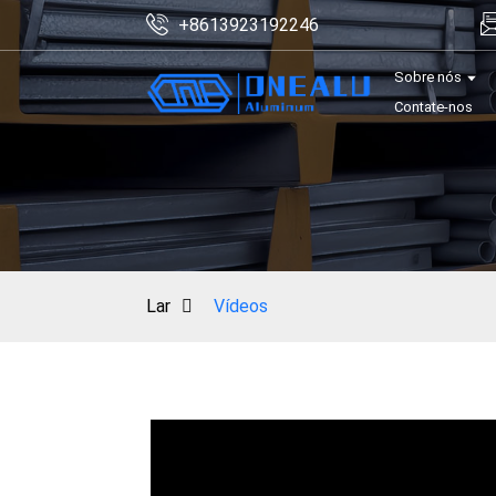
+8613923192246
Sobre nós
Contate-nos
Lar
Vídeos