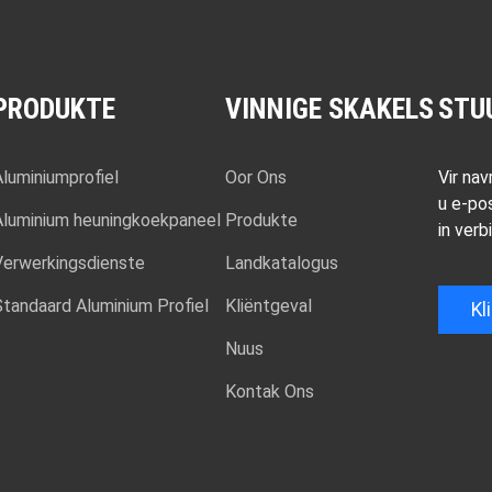
PRODUKTE
VINNIGE SKAKELS
STU
Aluminiumprofiel
Oor Ons
Vir nav
u e-po
Aluminium heuningkoekpaneel
Produkte
in verb
Verwerkingsdienste
Landkatalogus
Standaard Aluminium Profiel
Kliëntgeval
Kl
Nuus
Kontak Ons