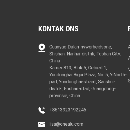
KONTAK ONS
Guanyao Dalan-nywerheidsone,
Shishan, Nanhai-distrik, Foshan City,
China
Kamer 813, Blok 5, Gebied 1,
Yundonghai Bigui Plaza, No. 5, YiNorth-
pad, Yundonghai-straat, Sanshui-
distrik, Foshan-stad, Guangdong-
provinsie, China.
+8613923192246
lisa@onealu.com