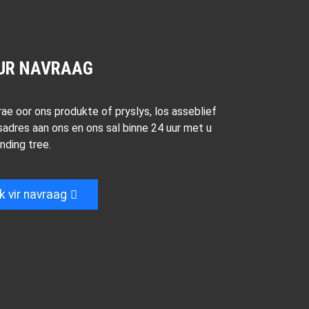
UR NAVRAAG
rae oor ons produkte of pryslys, los asseblief
sadres aan ons en ons sal binne 24 uur met u
inding tree.
ik vir navraag