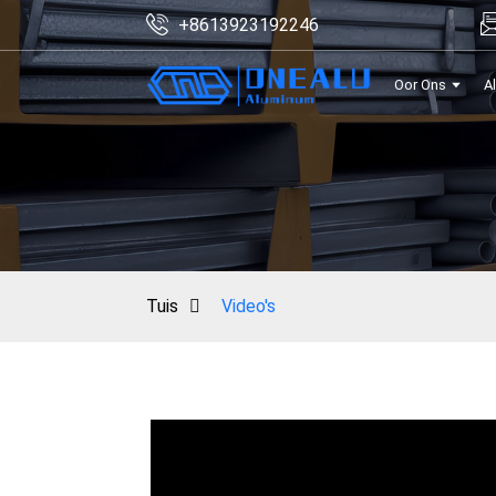
+8613923192246
Oor Ons
A
Tuis
Video's