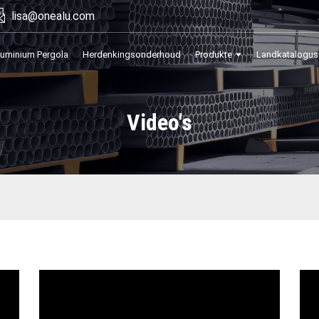
lisa@onealu.com
luminium Pergola
Herdenkingsonderhoud
Produkte
Landkatalogus
Video's