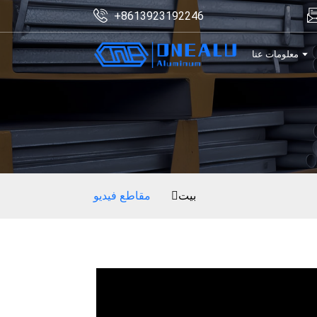
+8613923192246
معلومات عنا
بيت
مقاطع فيديو