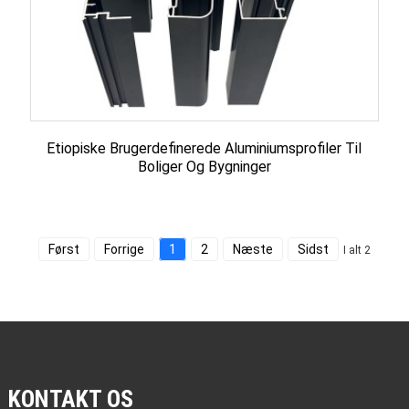
Etiopiske Brugerdefinerede Aluminiumsprofiler Til
Boliger Og Bygninger
Først
Forrige
1
2
Næste
Sidst
I alt 2
KONTAKT OS