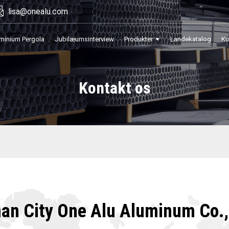
lisa@onealu.com
minium Pergola
Jubilæumsinterview
Produkter
Landekatalog
Ku
Kontakt os
an City One Alu Aluminum Co.,