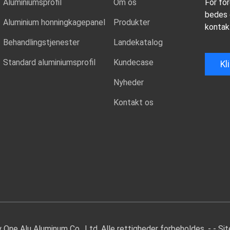
Aluminiumsprofil
Om os
For for
bedes d
Aluminium honningkagepanel
Produkter
kontakt
Behandlingstjenester
Landekatalog
Standard aluminiumsprofil
Kundecase
Kl
Nyheder
Kontakt os
One Alu Aluminum Co., Ltd. Alle rettigheder forbeholdes. - -
Si