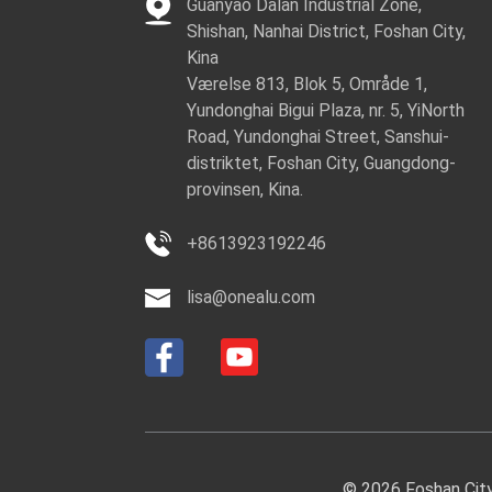
Guanyao Dalan Industrial Zone,
Shishan, Nanhai District, Foshan City,
Kina
Værelse 813, Blok 5, Område 1,
Yundonghai Bigui Plaza, nr. 5, YiNorth
Road, Yundonghai Street, Sanshui-
distriktet, Foshan City, Guangdong-
provinsen, Kina.
+8613923192246
lisa@onealu.com
© 2026 Foshan City 