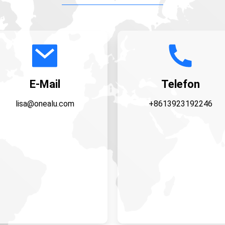
E-Mail
Telefon
lisa@onealu.com
+8613923192246