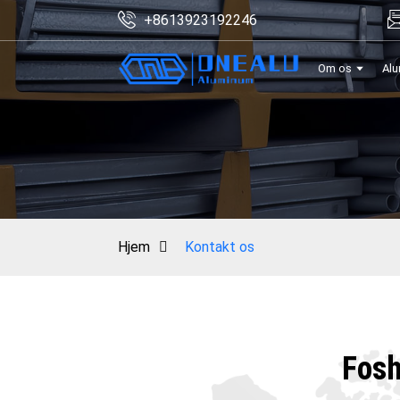
+8613923192246
Om os
Alu
Hjem
Kontakt os
Fosh