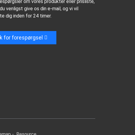
espørgsler om vores produkter eller prisliste,
u venligst give os din e-mail, og vi vil
e dig inden for 24 timer.
ik for forespørgsel
temap
-
Resource