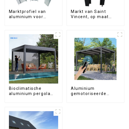
Marktprofiel van
Markt van Saint
aluminium voor
Vincent, op maat
ramen en deuren in
gemaakt
de Filipijnen
geëxtrudeerd
aluminium profiel
Bioclimatische
Aluminium
aluminium pergola
gemotoriseerde
met waterdicht
lamellenpergola met
lamellendak dat
bioklimatische
handmatig kan
eigenschappen, op
worden omgeklapt
maat gemaakt, met
voor gebruik op een
draaibare luiken,
terras.
waterdicht en