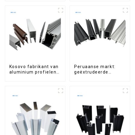
en deuren
Kosovo fabrikant van
Peruaanse markt:
aluminium profielen
geëxtrudeerde
voor ramen en deuren
aluminium profielen
voor ramen en
deuren, serie 6000.