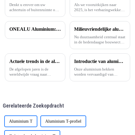
Denkt u erover om uw
Als we vooruitkijken naar
achtertuin of buitenruimte op
2025, is het verbazingwekkend
te fleuren? Een van de leukste
om te zien hoeveel de
manieren om dat te doen is
architectuurwereld verandert.
door een prachtig gepoedercoat
Een belangrijke factor in deze
ONEALU Aluminium: uitmuntende kwaliteit en service.
Milieuvriendelijke aluminium profielen voor energiezuinige gebouwen
aluminium element toe te
transformatie? Aluminium. Je
voegen.
weet wel,
Nu duurzaamheid centraal staat
in de hedendaagse bouwsector,
zijn energiezuinige en
milieuvriendelijke materialen
essentieel geworden. ONEALU,
Actuele trends in de aluminiumprofielindustrie voor deuren en ramen
Introductie van aluminium hekwerk (6063-T5 industrieel aluminium)
gevestigd in Foshan,
Guangdong, biedt hiervoor een
De afgelopen jaren is de
Onze aluminium hekken
oplossing.
wereldwijde vraag naar
worden vervaardigd van
aluminium profielen voor
hoogwaardig 6063-T5
deuren en ramen opmerkelijk
industrieel aluminium, dat
gegroeid, met name in regio's
algemeen bekend staat om zijn
zoals Amerika.
uitstekende sterkte,
corrosiebestendigheid en
Gerelateerde Zoekopdracht
langdurige prestaties in de
buitenlucht.
Aluminium T
Aluminium T-profiel