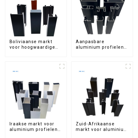
Boliviaanse markt
Aanpasbare
voor hoogwaardige
aluminium profielen
aluminium profielen
uit Ethiopië voor
voor deuren en ramen
woningen en
gebouwen
Iraakse markt voor
Zuid-Afrikaanse
aluminium profielen
markt voor aluminium
voor ramen en deuren
profielen voor ramen