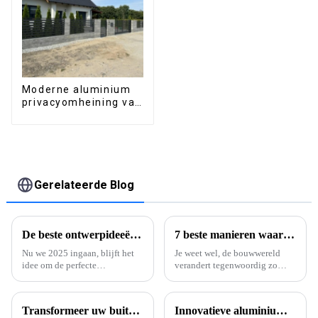
voorzien van LED-
verlichting voor
buitenterras
Moderne aluminium
privacyomheining van
hoge kwaliteit,
eenvoudig te
monteren.
Gerelateerde Blog
De beste ontwerpideeën voor een pergola bij het zwembad in 2025 die u gezien moet hebben.
7 beste manieren waarop aluminium profielen de structurele integriteit verbeteren
Nu we 2025 ingaan, blijft het
Je weet wel, de bouwwereld
idee om de perfecte
verandert tegenwoordig zo
buitenruimte te creëren een
snel, en je begint echt te
grote inspiratiebron voor zowel
merken hoe belangrijk
huiseigenaren als ontwerpers.
materialen zijn die zowel sterk
Transformeer uw buitenruimte met een stijlvolle pergola van gepoedercoat aluminium: ideeën en voordelen.
Innovatieve aluminium deurprofielen bepalen de toekomst van de architectuur in 2025.
Een van de kenmerken is...
als duurzaam zijn.