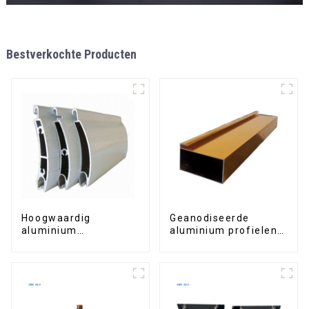
Bestverkochte Producten
Hoogwaardig
Geanodiseerde
aluminium
aluminium profielen
rolluikprofiel voor
voor kledingkasten,
veiligheid en isolatie.
keukenkasten en
glazen
handgreepprofielen