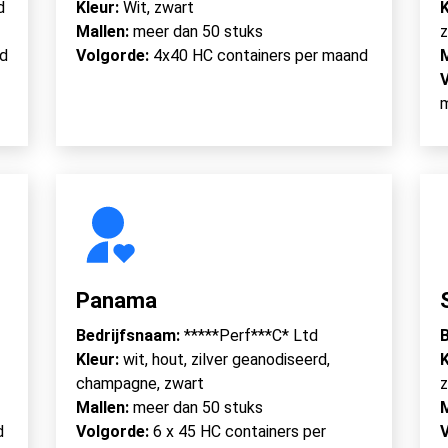
d
Kleur:
Wit, zwart
K
Mallen:
meer dan 50 stuks
z
nd
Volgorde:
4x40 HC containers per maand
Panama
Bedrijfsnaam:
*****Perf***C* Ltd
B
Kleur:
wit, hout, zilver geanodiseerd,
K
champagne, zwart
z
Mallen:
meer dan 50 stuks
d
Volgorde:
6 x 45 HC containers per