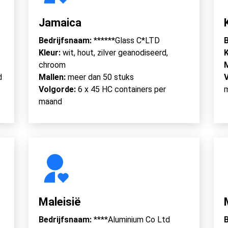
Jamaica
Bedrijfsnaam:
******Glass C*LTD
B
Kleur:
wit, hout, zilver geanodiseerd,
K
chroom
d
Mallen:
meer dan 50 stuks
Volgorde:
6 x 45 HC containers per
maand
Maleisië
Bedrijfsnaam:
****Aluminium Co Ltd
B