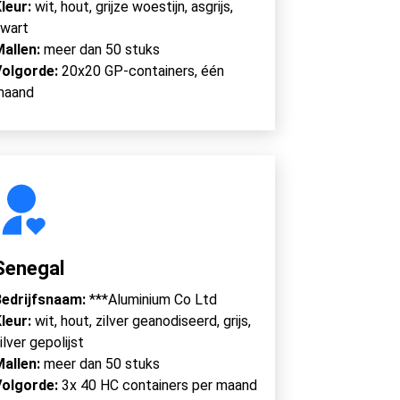
leur:
wit, hout, grijze woestijn, asgrijs,
wart
Mallen:
meer dan 50 stuks
Volgorde:
20x20 GP-containers, één
maand
Senegal
edrijfsnaam:
***Aluminium Co Ltd
leur:
wit, hout, zilver geanodiseerd, grijs,
ilver gepolijst
Mallen:
meer dan 50 stuks
Volgorde:
3x 40 HC containers per maand