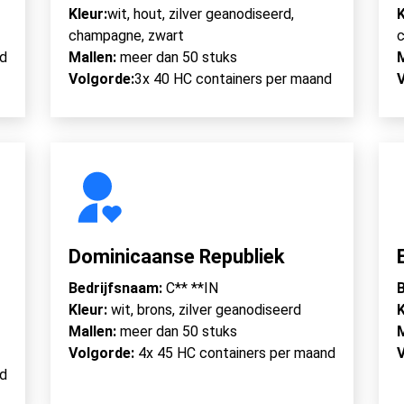
Kleur:
wit, hout, zilver geanodiseerd,
K
champagne, zwart
c
nd
Mallen:
meer dan 50 stuks
Volgorde:
3x 40 HC containers per maand
Dominicaanse Republiek
Bedrijfsnaam:
C** **IN
B
Kleur:
wit, brons, zilver geanodiseerd
K
Mallen:
meer dan 50 stuks
Volgorde:
4x 45 HC containers per maand
nd