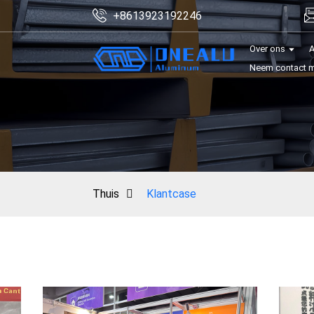
+8613923192246
Over ons
A
Neem contact m
Thuis
Klantcase