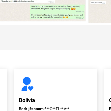
Bolivia
Bedrijfsnaam:
***G**FL**V**
B