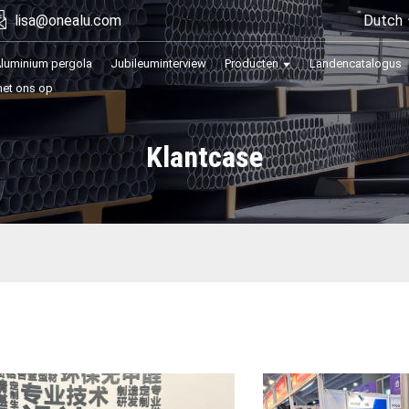
Dutch
lisa@onealu.com
luminium pergola
Jubileuminterview
Producten
Landencatalogus
et ons op
Klantcase