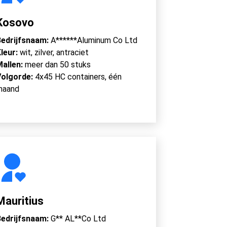
Kosovo
edrijfsnaam:
A******Aluminum Co Ltd
leur:
wit, zilver, antraciet
Mallen:
meer dan 50 stuks
Volgorde:
4x45 HC containers, één
maand
Mauritius
edrijfsnaam:
G** AL**Co Ltd