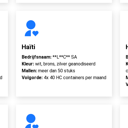
Haïti
Bedrijfsnaam:
**L**C** SA
B
Kleur:
wit, brons, zilver geanodiseerd
K
Mallen:
meer dan 50 stuks
c
nd
Volgorde:
4x 40 HC containers per maand