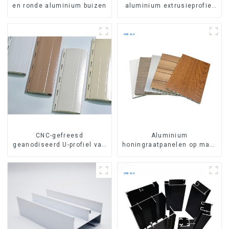
en ronde aluminium buizen
aluminium extrusieprofiel
aluminium hoekprofiel
CNC-gefreesd
Aluminium
geanodiseerd U-profiel van
honingraatpanelen op maat
6063 aluminium
gemaakt voor
interieurrenovatie en -bouw.