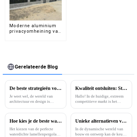
Moderne aluminium
privacyomheining van
hoge kwaliteit,
eenvoudig te
monteren.
Gerelateerde Blog
De beste strategieën voor het maximaliseren van de prestaties met de beste geëxtrudeerde aluminium profielen
Kwaliteit ontsluiten: Strategieën om de beste leveranciers van aluminium T-sleufprofielen te vinden
Je weet wel, de wereld van
Hallo! In de huidige, extreem
architectuur en design is
competitieve markt is het
tegenwoordig enorm
kiezen van de juiste
competitief. Het draait allemaal
leveranciers voor aluminium T-
om het vinden van manieren
sleufprofielen van cruciaal
Hoe kies je de beste waterdichte lamellenpergola voor jouw buitenruimte?
Unieke alternatieven voor de beste aluminiumprofielen voor uw projecten verkennen.
om de prestaties echt te
belang als u
verbeteren, en dat is...
Het kiezen van de perfecte
In de dynamische wereld van
waterdichte lamellenpergola
bouw en ontwerp kan de keuze