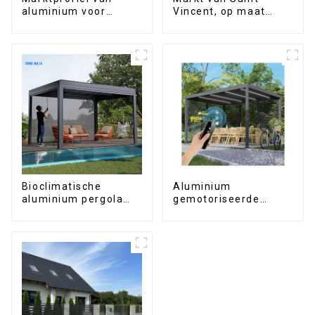
aluminium voor
Vincent, op maat
ramen en deuren in
gemaakt
de Filipijnen
geëxtrudeerd
aluminium profiel
Bioclimatische
Aluminium
aluminium pergola
gemotoriseerde
met waterdicht
lamellenpergola met
lamellendak dat
bioklimatische
handmatig kan
eigenschappen, op
worden omgeklapt
maat gemaakt, met
voor gebruik op een
draaibare luiken,
terras.
waterdicht en
voorzien van LED-
verlichting voor
buitenterras