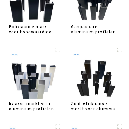
Boliviaanse markt
Aanpasbare
voor hoogwaardige
aluminium profielen
aluminium profielen
uit Ethiopië voor
voor deuren en ramen
woningen en
gebouwen
Iraakse markt voor
Zuid-Afrikaanse
aluminium profielen
markt voor aluminium
voor ramen en deuren
profielen voor ramen
en deuren