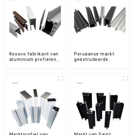
Kosovo fabrikant van
Peruaanse markt:
aluminium profielen
geëxtrudeerde
voor ramen en deuren
aluminium profielen
voor ramen en
deuren, serie 6000.
Marktprofiel van
Markt van Saint