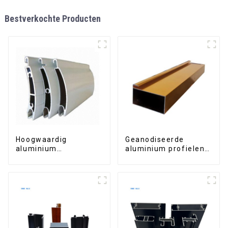
Bestverkochte Producten
Hoogwaardig
Geanodiseerde
aluminium
aluminium profielen
rolluikprofiel voor
voor kledingkasten,
veiligheid en isolatie.
keukenkasten en
glazen
handgreepprofielen