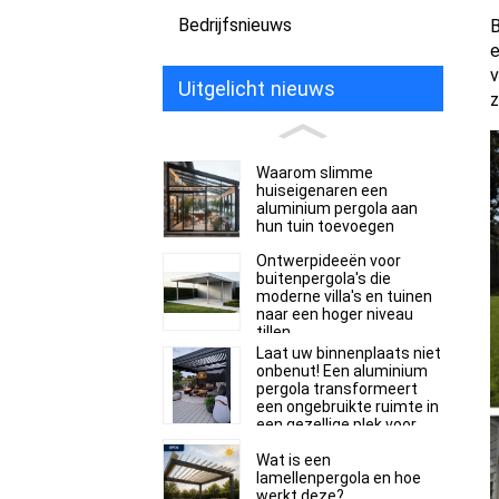
Bedrijfsnieuws
B
e
v
Uitgelicht nieuws
z
Waarom slimme
huiseigenaren een
aluminium pergola aan
hun tuin toevoegen
Ontwerpideeën voor
buitenpergola's die
moderne villa's en tuinen
naar een hoger niveau
tillen.
Laat uw binnenplaats niet
onbenut! Een aluminium
pergola transformeert
een ongebruikte ruimte in
een gezellige plek voor
het hele gezin.
Wat is een
lamellenpergola en hoe
werkt deze?