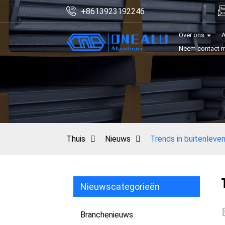
+8613923192246
Over ons
A
Neem contact m
Thuis
Nieuws
Trends in buitenleve
Nieuwscategorieën
Branchenieuws