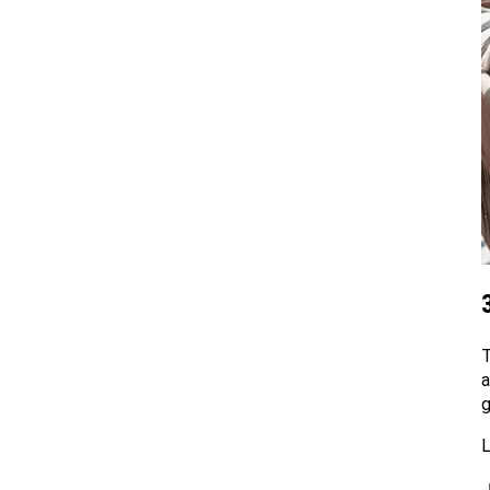
T
a
g
L