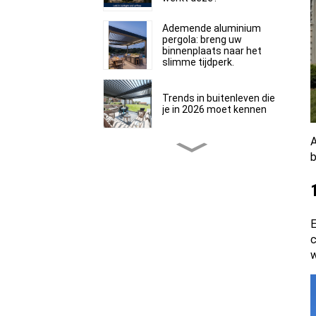
Ademende aluminium
pergola: breng uw
binnenplaats naar het
slimme tijdperk.
Trends in buitenleven die
je in 2026 moet kennen
A
Zijn aluminium pergola's
b
echt bestand tegen wind
en voeren ze regenwater
af?
Duurzamer,
milieuvriendelijker — Met
E
de One-Alu pergola's van
aluminiumlegering kunt u
c
zorgeloos genieten van
w
het buitenleven!
Buitenleven is een trend,
maar het weer blijft het
probleem.