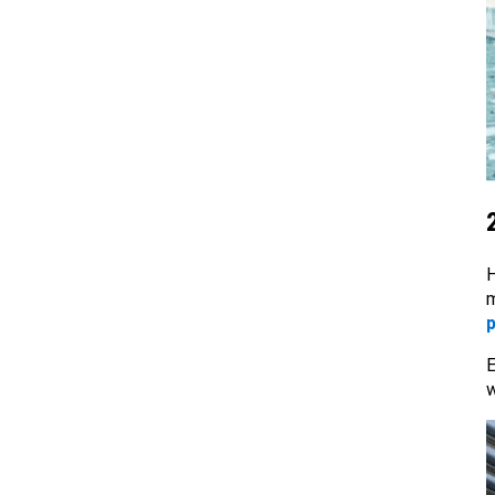
H
m
E
w