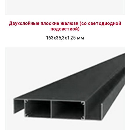
Двухслойные плоские жалюзи (со светодиодной
подсветкой)
163x35,3x1,25 мм