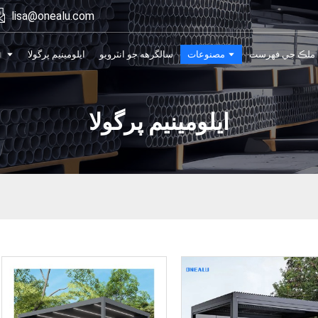
lisa@onealu.com
ملڪ جي فهرست
مصنوعات
سالگرهه جو انٽرويو
ايلومينيم پرگولا
ا
ايلومينيم پرگولا