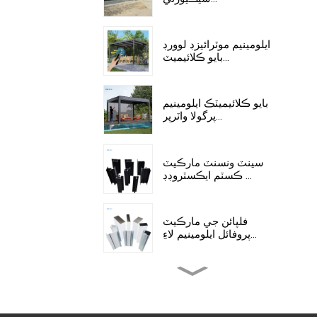
ايلومينيم موٽرائيزڊ لوورڊ
بايو ڪلائيميٽ...
بايو ڪلائيميٽڪ ايلومينيم
پرگولا واٽرپر...
سينٽ ونسنٽ مارڪيٽ
ڪسٽم ايڪسٽروڊڊ ...
فلپائن جي مارڪيٽ
پروفائل ايلومينيم لاءِ...
پيرو مارڪيٽ ۾ ايڪسٽروڊ
ٿيل ايلومينيم پروفائل...