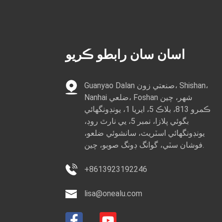
ڪوسوو ايلومينيم بار
پروفائل ٺاهيندڙ...
اسان سان رابطو ڪريو
ڏکڻ آفريڪي مارڪيٽ
ايلومينيم پروفائل...
Guanyao Dalan صنعتي زون، Shishan،
Nanhai ضلعي، Foshan شهر، چين
ماريشس جي ڪسٽمائيز
پراڊڪٽ رينج...
ڪمرو 813، بلاڪ 5، ايريا 1، يونڊونگھائي
بگوئي پلازا، نمبر 5، يي نارٿ روڊ،
يونڊونگھائي اسٽريٽ، سانشوئي ضلعو،
فوشان سٽي، گوانگ ڊونگ صوبو، چين.
+8613923192246
lisa@onealu.com