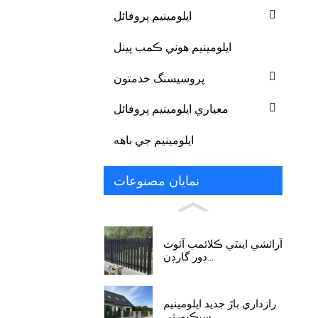
ايلومينيم پروفائل
ايلومينيم هوني ڪمب پينل
پروسيسنگ خدمتون
معياري ايلومينيم پروفائل
ايلومينيم جي باهه
نمايان مصنوعات
آرائشي اينٽي ڪلائمب آئوٽ
ڊور گارڊن...
رازداري باڙ جديد ايلومينيم
سيڪيورٽي...