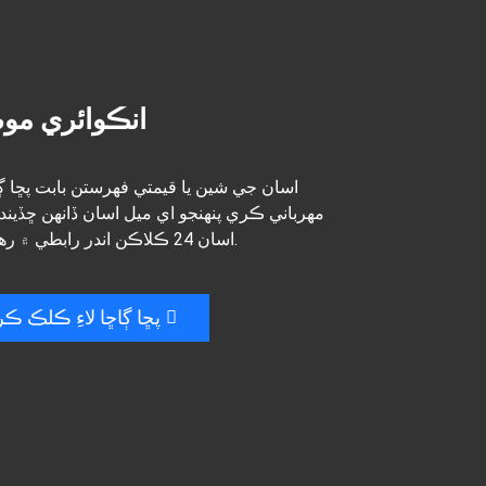
انڪوائري موڪ
اسان جي شين يا قيمتي فهرستن بابت پڇا ڳاڇ
مهرباني ڪري پنهنجو اي ميل اسان ڏانهن ڇڏيند
اسان 24 ڪلاڪن اندر رابطي ۾ رهنداسين.
پڇا ڳاڇا لاءِ ڪلڪ ڪر