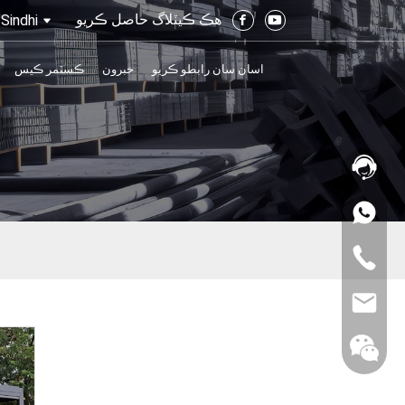
هڪ ڪيٽلاگ حاصل ڪريو
Sindhi
اسان سان رابطو ڪريو
خبرون
ڪسٽمر ڪيس