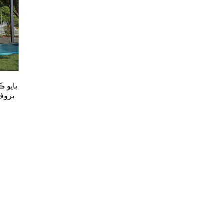
بايو ڪ
پروف