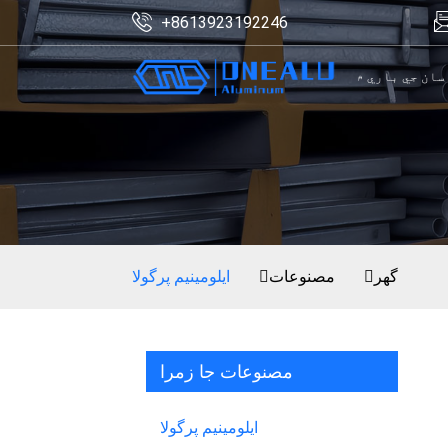
+8613923192246
سان جي باري ۾
گھر
مصنوعات
ايلومينيم پرگولا
مصنوعات جا زمرا
ايلومينيم پرگولا