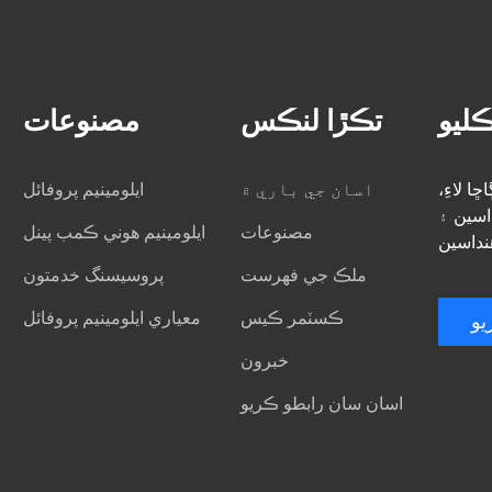
ليو
تڪڙا لنڪس
مصنوعات
ا لاءِ،
اسان جي باري ۾
ايلومينيم پروفائل
اسين ۽
مصنوعات
ايلومينيم هوني ڪمب پينل
ملڪ جي فهرست
پروسيسنگ خدمتون
ڪسٽمر ڪيس
معياري ايلومينيم پروفائل
يو
خبرون
اسان سان رابطو ڪريو