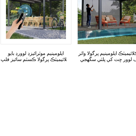
لائيميٽڪ ايلومينيم پرگولا واٽر
ايلومينيم موٽرائيزڊ لوورڊ بايو
 لوور ڇت کي پلٽي سگهجي
ڪلائيميٽڪ پرگولا ڪسٽم سائيز فلپ
ٿو...
ش...