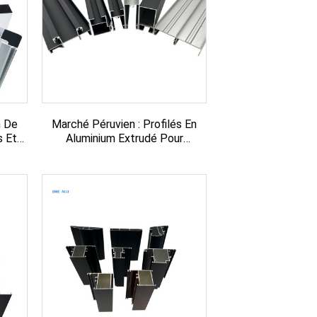
n De
Marché Péruvien : Profilés En
s Et
Aluminium Extrudé Pour
Fenêtres Et Portes 6000 S...