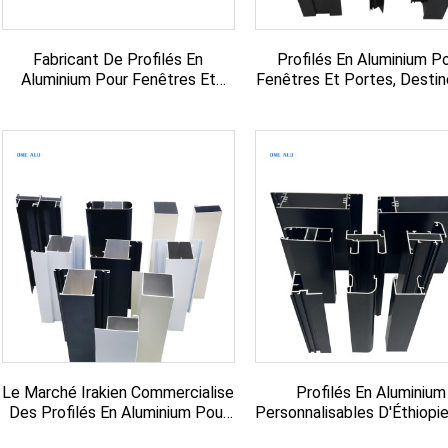
Fabricant De Profilés En
Profilés En Aluminium P
Aluminium Pour Fenêtres Et
Fenêtres Et Portes, Desti
Portes Au Kosovo
Marché Sud-Africain
Le Marché Irakien Commercialise
Profilés En Aluminium
Des Profilés En Aluminium Pour
Personnalisables D'Éthiopi
Fenêtres Et Portes.
Maisons Et Bâtiment