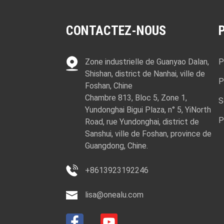
CONTACTEZ-NOUS
Zone industrielle de Guanyao Dalan,
P
Shishan, district de Nanhai, ville de
P
Foshan, Chine
Chambre 813, Bloc 5, Zone 1,
S
Yundonghai Bigui Plaza, n° 5, YiNorth
P
Road, rue Yundonghai, district de
Sanshui, ville de Foshan, province de
Guangdong, Chine.
+8613923192246
lisa@onealu.com