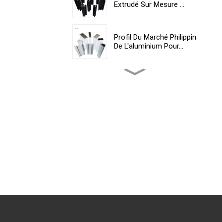
Extrudé Sur Mesure ...
Profil Du Marché Philippin
De L'aluminium Pour...
Profilés En Aluminium
Extrudé Du Marché
Péruvien...
Fabricant De Profilés En
Aluminium Du Kosovo...
Profilés En Aluminium
Pour Le Marché Sud-
Africain...
La Gamme De Produits
Personnalisés De L'île
Maurice Comprend...