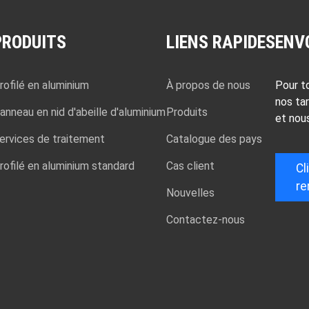
PRODUITS
LIENS RAPIDES
ENV
rofilé en aluminium
À propos de nous
Pour t
nos tar
anneau en nid d'abeille d'aluminium
Produits
et nou
ervices de traitement
Catalogue des pays
rofilé en aluminium standard
Cas client
Cl
re
Nouvelles
Contactez-nous