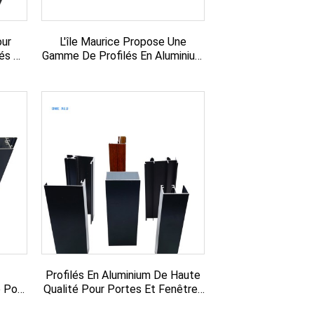
our
L'île Maurice Propose Une
nés Au
Gamme De Profilés En Aluminium
Sur Mesure Pour Fenêtres...
Profilés En Aluminium De Haute
e Pour
Qualité Pour Portes Et Fenêtres
s
Sur Le Marché Bolivien