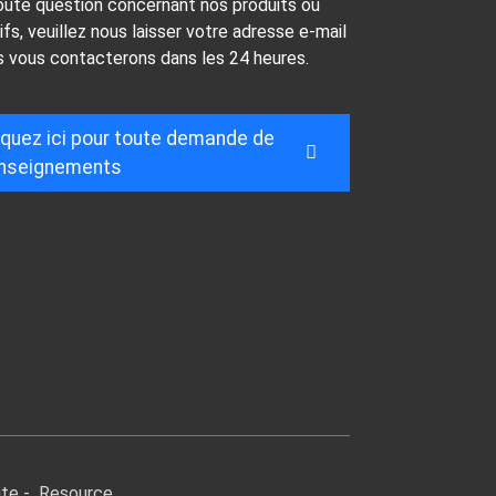
oute question concernant nos produits ou
ifs, veuillez nous laisser votre adresse e-mail
s vous contacterons dans les 24 heures.
iquez ici pour toute demande de
nseignements
ite
-
Resource