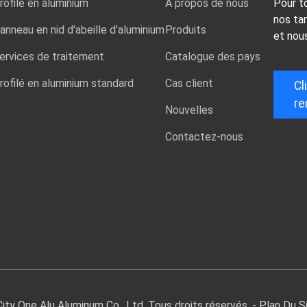
rofilé en aluminium
À propos de nous
Pour t
nos tar
anneau en nid d'abeille d'aluminium
Produits
et nou
ervices de traitement
Catalogue des pays
rofilé en aluminium standard
Cas client
Cl
re
Nouvelles
Contactez-nous
ty One Alu Aluminum Co., Ltd. Tous droits réservés. -
Plan Du S