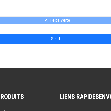
AI Helps Write
Send
PRODUITS
LIENS RAPIDES
ENV