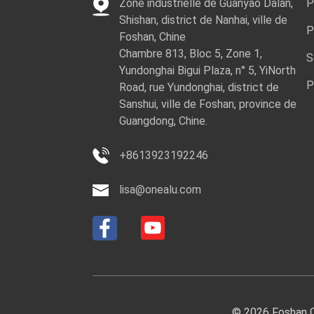
Zone industrielle de Guanyao Dalan,
P
Shishan, district de Nanhai, ville de
P
Foshan, Chine
Chambre 813, Bloc 5, Zone 1,
S
Yundonghai Bigui Plaza, n° 5, YiNorth
P
Road, rue Yundonghai, district de
Sanshui, ville de Foshan, province de
Guangdong, Chine.
+8613923192246
lisa@onealu.com
© 2026 Foshan Ci