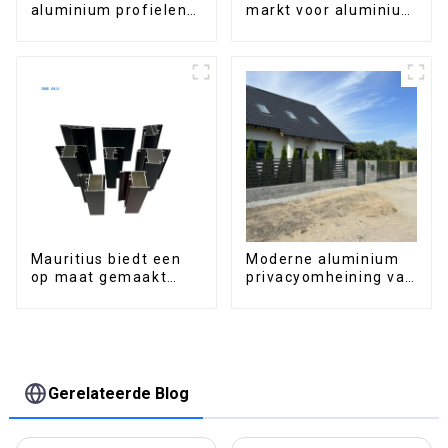
aluminium profielen
markt voor aluminium
voor ramen en deuren
profielen voor ramen
en deuren
Mauritius biedt een
Moderne aluminium
op maat gemaakt
privacyomheining van
assortiment
hoge kwaliteit,
aluminium profielen
eenvoudig te
voor ramen en
monteren.
deuren.
Gerelateerde Blog