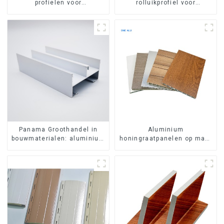
profielen voor
rolluikprofiel voor
kledingkasten,
veiligheid en isolatie.
keukenkasten en glazen
handgreepprofielen
Panama Groothandel in
Aluminium
bouwmaterialen: aluminium
honingraatpanelen op maat
profielen voor deuren en
gemaakt voor
ramen
interieurrenovatie en -bouw.