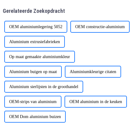
warmtebehandeling en
en ruimtevaart en andere
Gerelateerde Zoekopdracht
oppervlaktebehandeling. Met
sectoren. Het volgende
de continue verbetering
OEM aluminiumlegering 5052
OEM constructie-aluminium
Aluminium extrusiefabrieken
Op maat gemaakte aluminiumkleur
Aluminium buigen op maat
Aluminiumkleurige citaten
Aluminium sierlijsten in de groothandel
OEM-strips van aluminium
OEM aluminium in de keuken
OEM Dom aluminium buizen