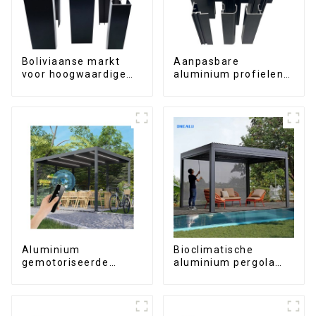
Boliviaanse markt
Aanpasbare
voor hoogwaardige
aluminium profielen
aluminium profielen
uit Ethiopië voor
voor deuren en ramen
woningen en
gebouwen
Aluminium
Bioclimatische
gemotoriseerde
aluminium pergola
lamellenpergola met
met waterdicht
bioklimatische
lamellendak dat
eigenschappen, op
handmatig kan
maat gemaakt, met
worden omgeklapt