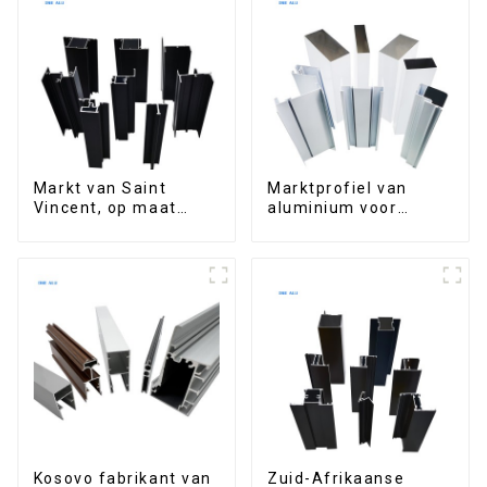
draaibare luiken,
voor gebruik op een
waterdicht en
terras.
voorzien van LED-
verlichting voor
buitenterras
Markt van Saint
Marktprofiel van
Vincent, op maat
aluminium voor
gemaakt
ramen en deuren in
geëxtrudeerd
de Filipijnen
aluminium profiel
Kosovo fabrikant van
Zuid-Afrikaanse