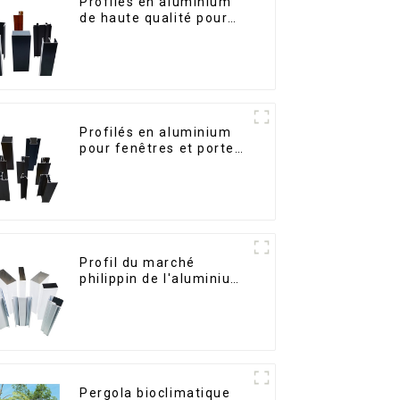
Profilés en aluminium
de haute qualité pour
portes et fenêtres sur
le marché bolivien
Profilés en aluminium
pour fenêtres et portes,
destinés au marché
sud-africain
Profil du marché
philippin de l'aluminium
pour fenêtres et portes
Pergola bioclimatique