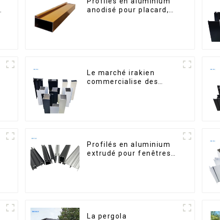
Profilés en aluminium
é
anodisé pour placard,
armoire, armoire de
cuisine, poignée en
verre
Le marché irakien
commercialise des
s
profilés en aluminium
pour fenêtres et portes.
n
Profilés en aluminium
extrudé pour fenêtres
et portes, série 6000,
disponibles sur le
marché péruvien
La pergola