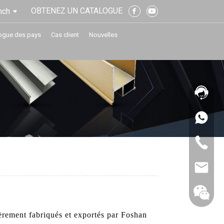
OBTENEZ UN CATALOGUE
nch
ogue des pays
Cas client
Nouvelles
èrement fabriqués et exportés par Foshan