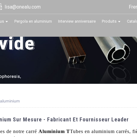
Fre
lisa@onealu.com
us
Pergola en aluminium
Interview anniversaire
Produits
Catal
 aluminium
nium Sur Mesure - Fabricant Et Fournisseur Leader
ées de notre carré
Aluminium T
Tubes en aluminium carrés, fi