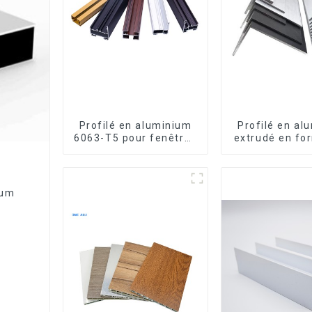
Profilé en aluminium
Profilé en al
6063-T5 pour fenêtres
extrudé en fo
et portes
usiné CNC 
cornière en a
ium