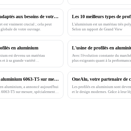
fonctionnels.
Comment choisir les profilés en aluminium adaptés aux besoins de votre projet
Les 10 meilleurs types de pro
t est vraiment crucial ; cela peut
L'aluminium est un matériau très poly
e globale de votre ouvrage.
Selon un rapport de Grand View
rofilés en aluminium
minium est devenu un matériau
Avec l'évolution constante du marché 
 et à sa grande variété
plus exigeants quant à la performance
ntages impressionnants. Tout
et fenêtres. En tant que professionne
produits de haute qualité et adaptés à
ONEALU lance des solutions de profilés en aluminium 6063-T5 sur mesure pour les marchés sud-américain et africain
 en aluminium, a annoncé aujourd'hui
Les profilés en aluminium sont devenu
m 6063-T5 sur mesure, spécialement
et le design modernes. Grâce à leur lég
 distributeurs.
élégant, ils sont aujourd'hui un choix