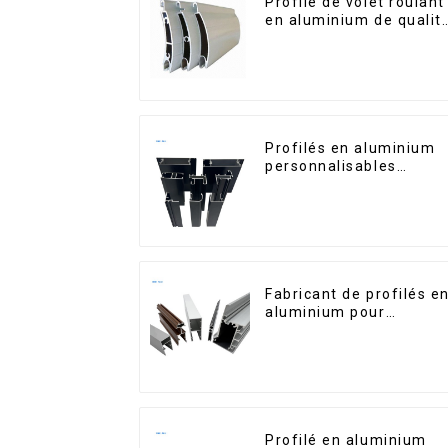
Profilé de volet roulant
en aluminium de qualit
supérieure pour la
sécurité et l'isolation
Profilés en aluminium
personnalisables
d'Éthiopie pour maison
et bâtiments
Fabricant de profilés e
aluminium pour
fenêtres et portes au
Kosovo
Profilé en aluminium