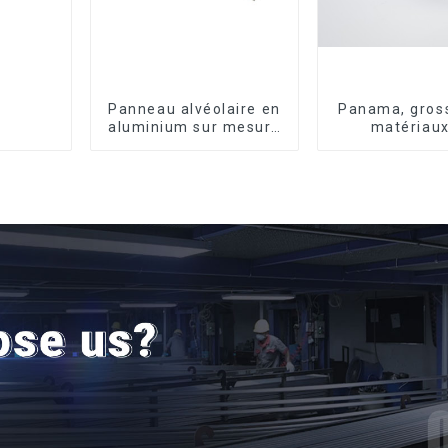
Panneau alvéolaire en
Panama, gross
aluminium sur mesure
matériaux
pour la rénovation et
construction, 
la construction
en aluminiu
intérieures
portes et fe