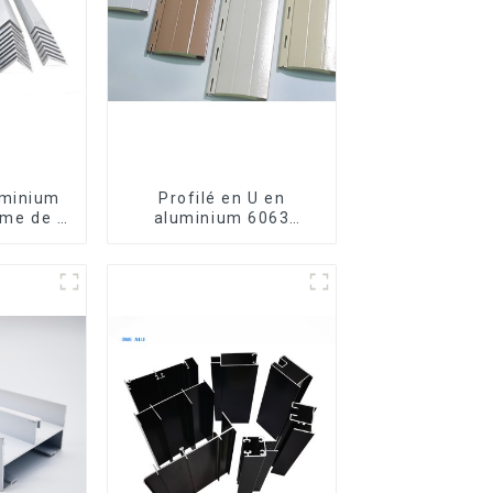
uminium
Profilé en U en
rme de L
aluminium 6063
6063,
anodisé usiné CNC
luminium