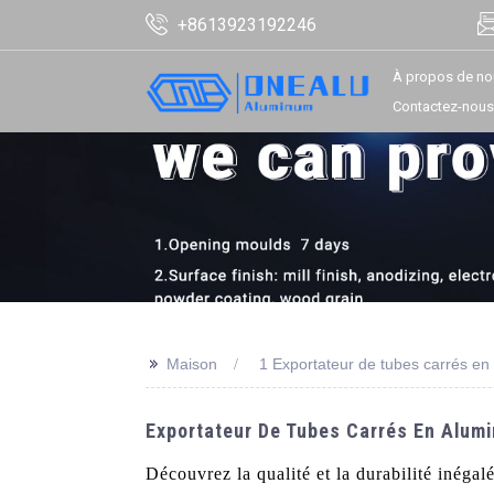
+8613923192246
À propos de no
Contactez-nous
>>
Maison
1 Exportateur de tubes carrés en
Exportateur De Tubes Carrés En Alumi
Découvrez la qualité et la durabilité inégal