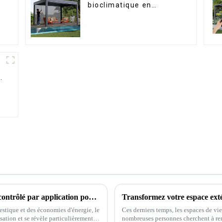
bioclimatique en
aluminium avec toit à
lames orientables
étanche peut être
retournée
manuellement pour une
utilisation sur terrasse
extérieure.
Pourquoi choisir un système de persiennes contrôlé par application pour plus d'efficacité énergétique et de confort
stique et des économies d'énergie, le
Ces derniers temps, les espaces de vie
sation et se révèle particulièrement
nombreuses personnes cherchent à rendr