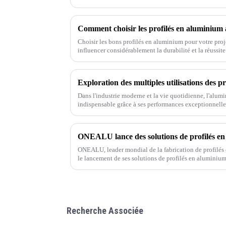
innovant.
Choisir les bons profilés en aluminium pour votre proje
influencer considérablement la durabilité et la réussit
Exploration des multiples utilisations des p
Dans l'industrie moderne et la vie quotidienne, l'alu
indispensable grâce à ses performances exceptionnelles
d'applications. L'aluminium présente de nombreux ava
d'abord,
ONEALU, leader mondial de la fabrication de profilés
le lancement de ses solutions de profilés en aluminiu
conçues pour répondre aux besoins des grossistes et des
Recherche Associée