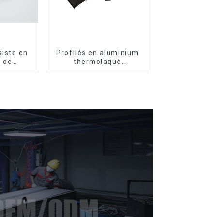
iste en
Profilés en aluminium
 de
thermolaqué
profilés
dominicains pour
m pour
portes et fenêtres
nêtres