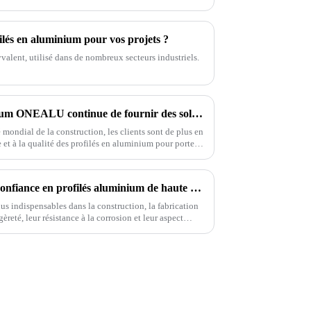
filés en aluminium pour vos projets ?
valent, utilisé dans de nombreux secteurs industriels.
L'usine de profilés en aluminium ONEALU continue de fournir des solutions de profilés en aluminium de haute qualité pour portes et fenêtres.
mondial de la construction, les clients sont de plus en
 et à la qualité des profilés en aluminium pour portes
l de l'aluminium, nous nous engageons à fournir des
 vos besoins.
OneAlu, votre partenaire de confiance en profilés aluminium de haute qualité
s indispensables dans la construction, la fabrication
èreté, leur résistance à la corrosion et leur aspect
 de premier ordre.