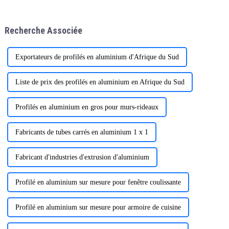
l'automobile à l'électronique et
au mobilier. Le processus de
fabrication des profilés en
Recherche Associée
aluminium
Exportateurs de profilés en aluminium d'Afrique du Sud
Liste de prix des profilés en aluminium en Afrique du Sud
Profilés en aluminium en gros pour murs-rideaux
Fabricants de tubes carrés en aluminium 1 x 1
Fabricant d'industries d'extrusion d'aluminium
Profilé en aluminium sur mesure pour fenêtre coulissante
Profilé en aluminium sur mesure pour armoire de cuisine