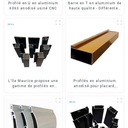
Profilé en U en aluminium
Barre en T en aluminium de
6063 anodisé usiné CNC
haute qualité - Différentes
tailles disponibles
L'île Maurice propose une
Profilés en aluminium
gamme de profilés en
anodisé pour placard,
aluminium sur mesure pour
armoire, armoire de
fenêtres et portes.
cuisine, poignée en verre