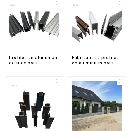
dimensions sur
mesure, étanche,
avec éclairage LED
pour terrasse
extérieure
Profilés en aluminium
Fabricant de profilés
extrudé pour
en aluminium pour
fenêtres et portes,
fenêtres et portes au
série 6000,
Kosovo
disponibles sur le
marché péruvien