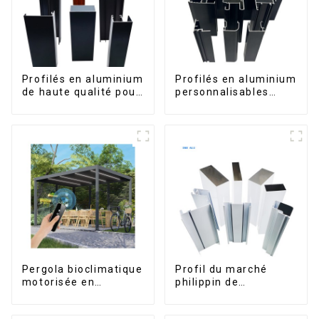
Profilés en aluminium
Profilés en aluminium
de haute qualité pour
personnalisables
portes et fenêtres
d'Éthiopie pour
sur le marché bolivien
maisons et bâtiments
Pergola bioclimatique
Profil du marché
motorisée en
philippin de
aluminium à lames
l'aluminium pour
orientables,
fenêtres et portes