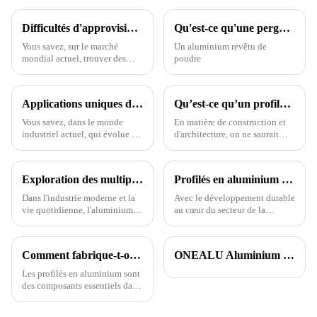
Difficultés d'approvisionnement mondial en produits extrudés en aluminium de haute qualité
Qu'est-ce qu'une pergola en aluminium thermolaqué et quels sont ses avantages ?
Vous savez, sur le marché
Un aluminium revêtu de
mondial actuel, trouver des
poudre
produits extrudés en
aluminium de haute qualité
peut s'avérer un véritable casse-
Applications uniques des meilleurs profilés en aluminium : une transformation des industries à l’échelle mondiale
Qu’est-ce qu’un profilé en aluminium pour fenêtre ? Avantages, types et applications expliqués.
tête pour les entreprises. Avec
autant de choix,
Vous savez, dans le monde
En matière de construction et
industriel actuel, qui évolue à
d'architecture, on ne saurait
un rythme effréné, les profilés
trop insister sur l'importance
en aluminium font vraiment
des profilés en aluminium pour
sensation dans divers secteurs,
fenêtres. Je veux dire, John,
Exploration des multiples utilisations des profilés en aluminium
Profilés en aluminium écologiques pour bâtiments économes en énergie
de la construction à
expert du secteur, le confirme.
l'automobile.
Dans l'industrie moderne et la
Avec le développement durable
vie quotidienne, l'aluminium
au cœur du secteur de la
est devenu un matériau
construction actuel, les
indispensable grâce à ses
matériaux économes en énergie
performances exceptionnelles
et respectueux de
Comment fabrique-t-on des profilés en aluminium ?
ONEALU Aluminium : L'excellence en matière de qualité et de service
et à sa grande variété
l'environnement sont devenus
d'applications. L'aluminium
essentiels. ONEALU, basée à
Les profilés en aluminium sont
présente de nombreux
Foshan, Guangdong, est une
des composants essentiels dans
avantages impressionnants.
entreprise spécialisée dans la
de nombreuses applications,
Tout d'abord,
construction durable.
allant de la construction et de