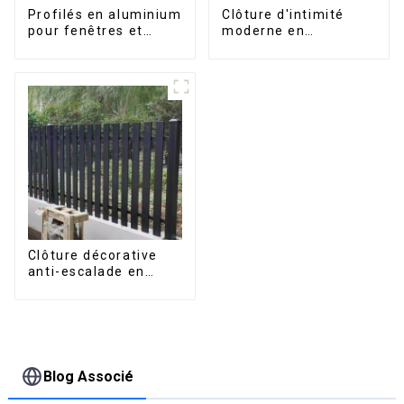
Profilés en aluminium
Clôture d'intimité
pour fenêtres et
moderne en
portes, destinés au
aluminium, sécurité
marché sud-africain
de haute qualité,
montage facile
Clôture décorative
anti-escalade en
aluminium pour jardin
extérieur, panneaux
de clôture à lattes
horizontales
Blog Associé