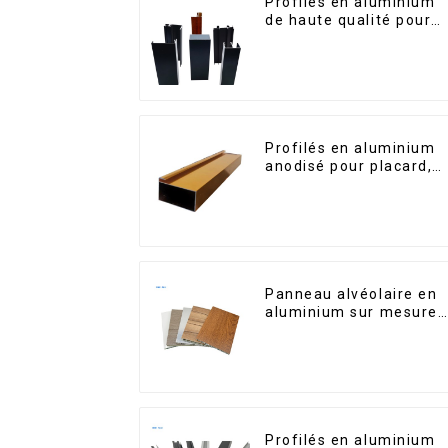
Profilés en aluminium
de haute qualité pour
portes et fenêtres sur
le marché bolivien
Profilés en aluminium
anodisé pour placard,
armoire, armoire de
cuisine, poignée en
verre
Panneau alvéolaire en
aluminium sur mesure
pour la rénovation et la
construction intérieure
Profilés en aluminium