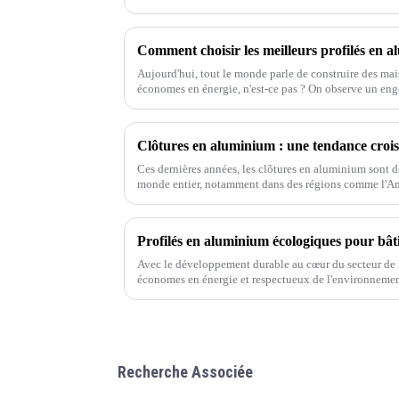
populaire.
Aujourd'hui, tout le monde parle de construire des mai
économes en énergie, n'est-ce pas ? On observe un engo
de matériaux plus résistants,
Ces dernières années, les clôtures en aluminium sont 
monde entier, notamment dans des régions comme l'Am
Profilés en aluminium écologiques pour bâ
Avec le développement durable au cœur du secteur de l
économes en énergie et respectueux de l'environneme
basée à Foshan, Guangdong, est une entreprise spéciali
Recherche Associée