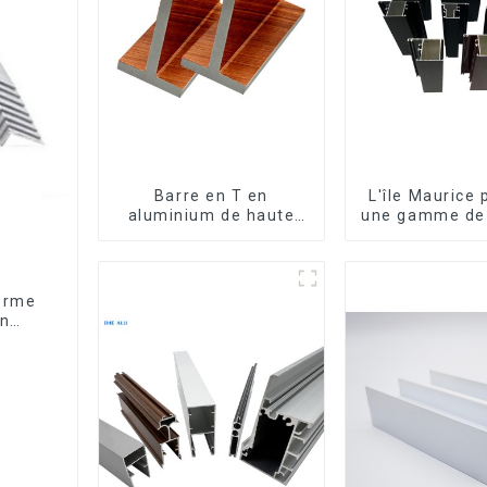
Barre en T en
L'île Maurice
aluminium de haute
une gamme de 
qualité - Différentes
en aluminiu
tailles disponibles
mesure pour f
et porte
forme
en