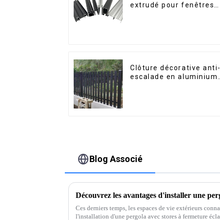
extrudé pour fenêtres
et portes, série 6000,
disponibles sur le
marché péruvien
Clôture décorative anti
escalade en aluminium
pour jardin extérieur,
panneaux de clôture à
lattes horizontales
Blog Associé
Ces derniers temps, les espaces de vie extérieurs conn
l'installation d'une pergola avec stores à fermeture écl