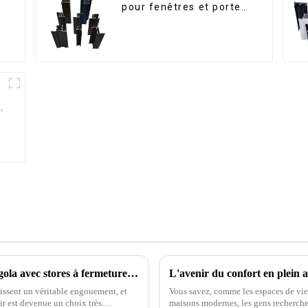
pour fenêtres et portes,
destinés au marché
sud-africain
-
Découvrez les avantages d'installer une pergola avec stores à fermeture éclair pour un confort et un style extérieurs optimaux.
aissent un véritable engouement, et
Vous savez, comme les espaces de vie 
air est devenue un choix très
maisons modernes, les gens recherche