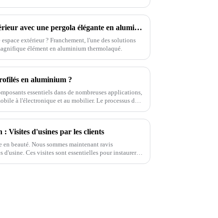
Transformez votre espace extérieur avec une pergola élégante en aluminium thermolaqué : idées et avantages
e espace extérieur ? Franchement, l'une des solutions
n magnifique élément en aluminium thermolaqué.
ofilés en aluminium ?
omposants essentiels dans de nombreuses applications,
mobile à l'électronique et au mobilier. Le processus de
 Visites d'usines par les clients
ée en beauté. Nous sommes maintenant ravis
es d'usine. Ces visites sont essentielles pour instaurer
une meilleure compréhension de nos processus.