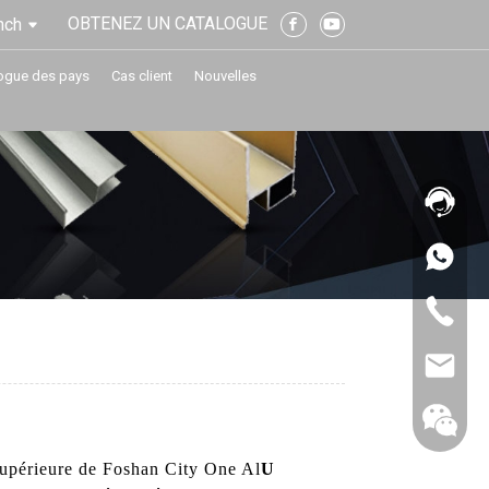
OBTENEZ UN CATALOGUE
nch
ogue des pays
Cas client
Nouvelles
 supérieure de Foshan City One Al
U