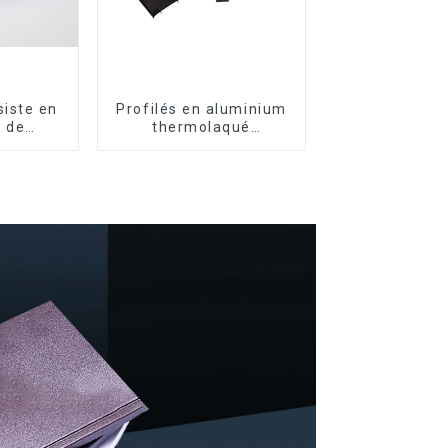
iste en
Profilés en aluminium
 de
thermolaqué
profilés
dominicains pour
m pour
portes et fenêtres
nêtres