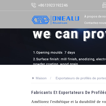
+8613923192246
À propos de no
Contactez-nous
>>
Maison
Exportateurs de profilés de port
Fabricants Et Exportateurs De Profilé
Améliorez l'esthétique et la durabilité de 