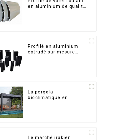
Profilé de volet roulant
en aluminium de qualité
supérieure pour la
sécurité et l'isolation
Profilé en aluminium
extrudé sur mesure
pour le marché de
Saint-Vincent
La pergola
bioclimatique en
aluminium avec toit à
lames orientables
étanche peut être
retournée
manuellement pour une
utilisation sur terrasse
extérieure.
Le marché irakien