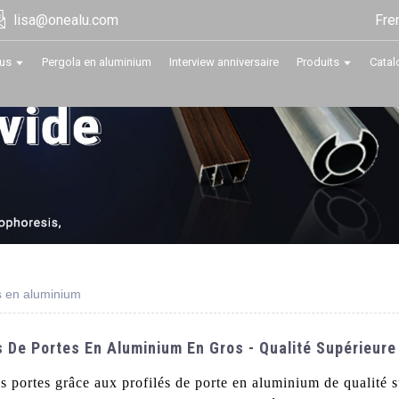
Fre
lisa@onealu.com
us
Pergola en aluminium
Interview anniversaire
Produits
Catal
es en aluminium
s De Portes En Aluminium En Gros - Qualité Supérieure
vos portes grâce aux profilés de porte en aluminium de qualité