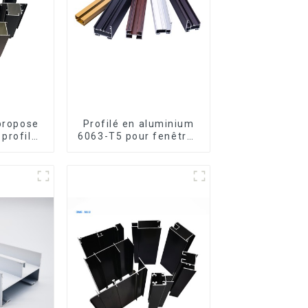
 propose
Profilé en aluminium
profilés
6063-T5 pour fenêtres
m sur
et portes
enêtres
s.