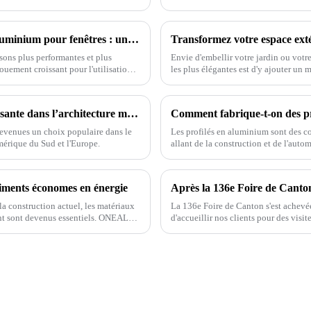
espaces.
Comment choisir les meilleurs profilés en aluminium pour fenêtres : un guide complet pour les propriétaires
sons plus performantes et plus
Envie d'embellir votre jardin ou votr
uement croissant pour l'utilisation
les plus élégantes est d'y ajouter u
Clôtures en aluminium : une tendance croissante dans l’architecture moderne
Comment fabrique-t-on des pr
devenues un choix populaire dans le
Les profilés en aluminium sont des c
érique du Sud et l'Europe.
allant de la construction et de l'auto
fabrication des profilés en aluminium
timents économes en énergie
Après la 136e Foire de Canton :
a construction actuel, les matériaux
La 136e Foire de Canton s'est achev
nt sont devenus essentiels. ONEALU,
d'accueillir nos clients pour des visit
sée dans la construction durable.
un climat de confiance et favoriser 