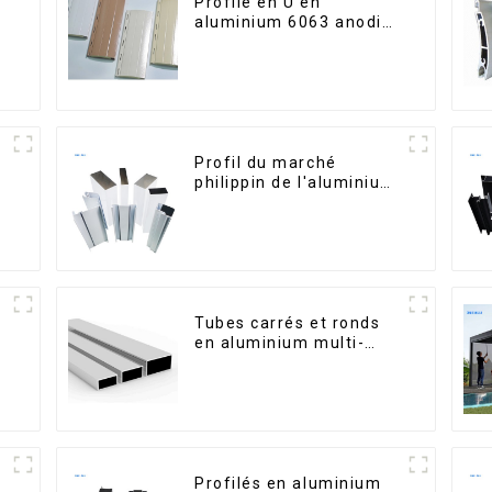
Profilé en U en
aluminium 6063 anodisé
usiné CNC
Profil du marché
philippin de l'aluminium
pour fenêtres et portes
Tubes carrés et ronds
en aluminium multi-
usages
s
Profilés en aluminium