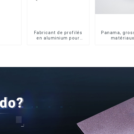
Fabricant de profilés
Panama, gross
en aluminium pour
matériaux
fenêtres et portes au
construction, 
Kosovo
en aluminiu
portes et fe