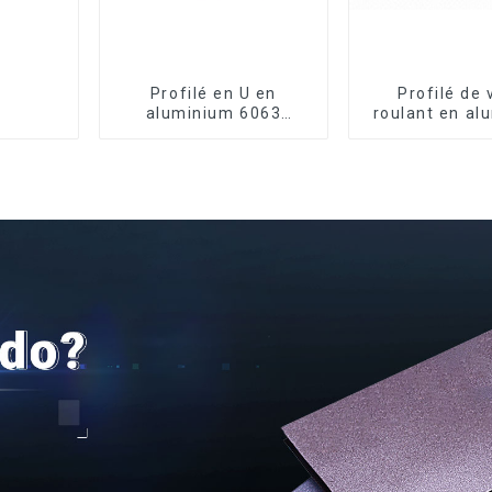
Profilé en U en
Profilé de 
aluminium 6063
roulant en al
anodisé usiné CNC
de qualité su
pour la sécu
l'isolati