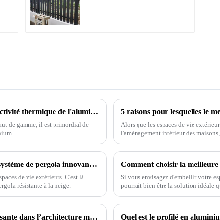
pour jardin extérieur,
.
panneaux de clôture à
lattes horizontales
7 conseils essentiels pour optimiser la conductivité thermique de l'aluminium pour les acheteurs internationaux
aut de gamme, il est primordial de
Alors que les espaces de vie extérieu
nium.
l'aménagement intérieur des maisons,
judicieux. Il améliore non seulement l'
Optimisez votre confort extérieur grâce au système de pergola innovant résistant à la charge de neige
spaces de vie extérieurs. C'est là
Si vous envisagez d'embellir votre e
gola résistante à la neige.
pourrait bien être la solution idéale 
Clôtures en aluminium : une tendance croissante dans l’architecture moderne
Quel est le profilé en alumini