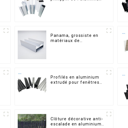
pour fenêtres et portes
Panama, grossiste en
matériaux de
s
construction, profilés
en aluminium pour
portes et fenêtres
Profilés en aluminium
extrudé pour fenêtres
et portes, série 6000,
disponibles sur le
marché péruvien
Clôture décorative anti-
escalade en aluminium