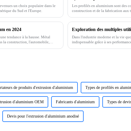
devenues un choix populaire dans le
Les profilés en aluminium sont des c
érique du Sud et l'Europe.
construction et de la fabrication aux
polyvalence, leur durabilité et leur l
ium en 2024
Exploration des multiples util
 une tendance à la hausse. Métal
Dans l'industrie moderne et la vie q
ns la construction, l'automobile,
indispensable grâce à ses performance
d'applications. L'aluminium présent
d'abord,
tateurs de produits d'extrusion d'aluminium
Types de profilés en alumi
extrusion d'aluminium OEM
Fabricants d'aluminium
Types de devis
Devis pour l'extrusion d'aluminium anodisé