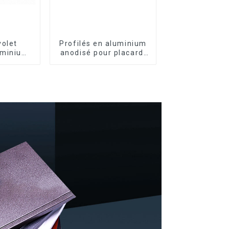
volet
Profilés en aluminium
uminium
anodisé pour placard,
périeure
armoire, armoire de
rité et
cuisine, poignée en
on
verre