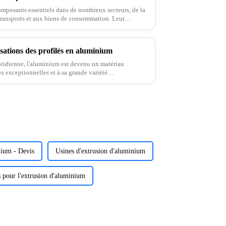
omposants essentiels dans de nombreux secteurs, de la
 transports et aux biens de consommation. Leur
égèreté en font des atouts majeurs.
isations des profilés en aluminium
uotidienne, l'aluminium est devenu un matériau
s exceptionnelles et à sa grande variété
e de nombreux avantages impressionnants. Tout
nium - Devis
Usines d'extrusion d'aluminium
 pour l'extrusion d'aluminium