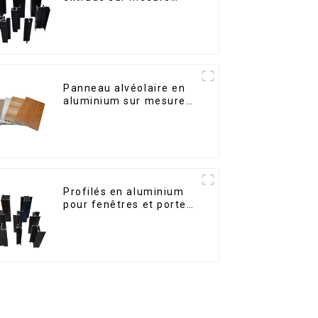
pour le marché de
Saint-Vincent
Panneau alvéolaire en
aluminium sur mesure
pour la rénovation et la
construction intérieures
Profilés en aluminium
pour fenêtres et portes,
destinés au marché
sud-africain