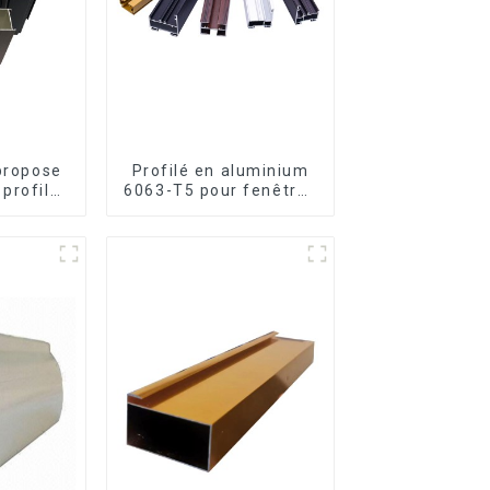
 propose
Profilé en aluminium
profilés
6063-T5 pour fenêtres
m sur
et portes
enêtres
s.