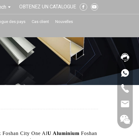
OBTENEZ UN CATALOGUE
nch
ogue des pays
Cas client
Nouvelles
ez Foshan City One Al
U Aluminium
Foshan