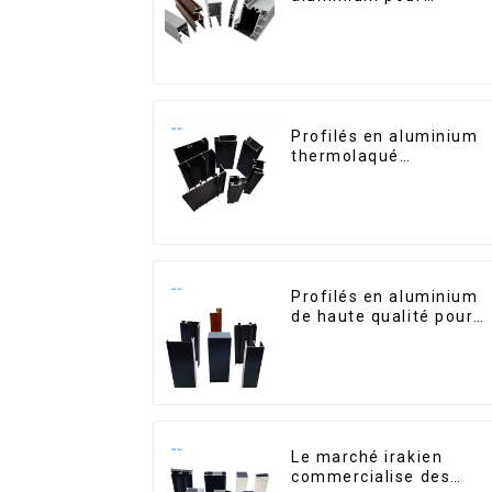
fenêtres et portes au
Kosovo
Profilés en aluminium
thermolaqué
dominicains pour porte
et fenêtres
Profilés en aluminium
de haute qualité pour
portes et fenêtres sur
le marché bolivien
Le marché irakien
commercialise des