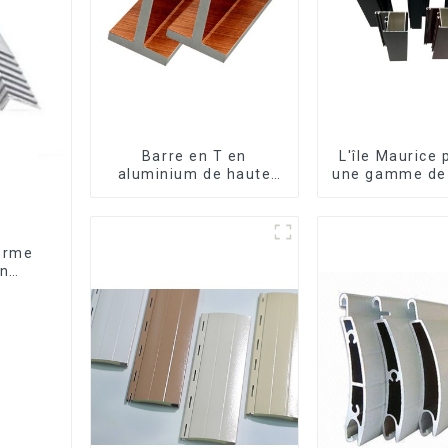
Barre en T en
L'île Maurice
aluminium de haute
une gamme de 
qualité - Différentes
en aluminiu
tailles disponibles
mesure pour f
et porte
forme
en