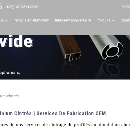
Fre
lisa@onealu.com
us
Pergola en aluminium
Interview anniversaire
Produits
Catal
ium cintrés
inium Cintrés | Services De Fabrication OEM
eures de nos services de cintrage de profilés en aluminium ch