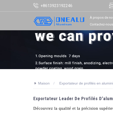
+8613923192246
À propos de no
Contactez-nous
>>
Maison
Exportateur de profilés en alumin
Exportateur Leader De Profilés D'alum
Découvrez la qualité et la précision supéri