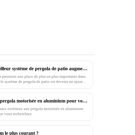
5 raisons pour lesquelles le meilleur système de pergola de patio augmente la valeur de votre propriété de 15 %
rs prennent une place de plus en plus importante dans
 le système de pergola de patio est devenu un ajout
attrait extérieur, mais
Comment choisir la meilleure pergola motorisée en aluminium pour votre espace extérieur
space extérieur, une pergola motorisée en aluminium
que vous recherchiez.
um le plus courant ?