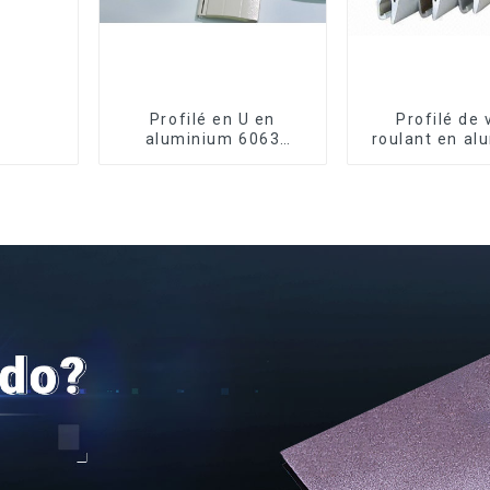
Profilé en U en
Profilé de 
aluminium 6063
roulant en al
anodisé usiné CNC
de qualité su
pour la sécu
l'isolati