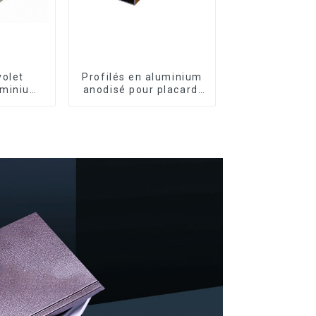
volet
Profilés en aluminium
uminium
anodisé pour placard,
périeure
armoire, armoire de
rité et
cuisine, poignée en
on
verre