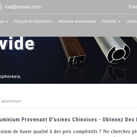
Fre
lisa@onealu.com
us
Pergola en aluminium
Interview anniversaire
Produits
Catal
en aluminium
luminium Provenant D'usines Chinoises - Obtenez Des 
inium de haute qualité à des prix compétitifs ? Ne cherchez p