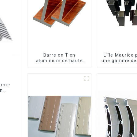
Barre en T en
L'île Maurice
aluminium de haute
une gamme de 
qualité - Différentes
en aluminiu
tailles disponibles
mesure pour f
et porte
forme
en