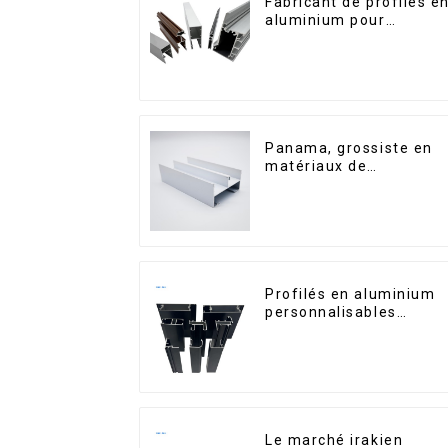
Fabricant de profilés e
aluminium pour
fenêtres et portes au
Kosovo
Panama, grossiste en
matériaux de
construction, profilés
en aluminium pour
portes et fenêtres
Profilés en aluminium
personnalisables
d'Éthiopie pour maison
et bâtiments
Le marché irakien