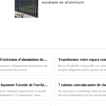
escalade en aluminium
pour jardin extérieur,
.
panneaux de clôture à
lattes horizontales
De la Chine au monde, la meilleure qualité d'extrusion d'aluminium domine le marché mondial
'extrusion d'aluminium est devenue un
Envie d'embellir votre jardin ou votr
 la pointe du secteur.
les plus élégantes est d'y ajouter u
Profilés de portes en aluminium innovants : façonner l'avenir de l'architecture en 2025
nt de constater à quel point le monde
De nos jours, le jardinage étant de pl
ansformation ? L'aluminium. Vous
devient primordial pour les propriéta