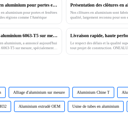
Tendances actuelles du secteur des profilés en aluminium pour portes et fenêtres
 en aluminium pour portes et fenêtres
Nos clôtures en aluminium sont fabri
 des régions comme l'Amérique
qualité, largement reconnu pour son ex
performances durables en extérieur.
ONEALU lance des solutions de profilés en aluminium 6063-T5 sur mesure pour les marchés sud-américain et africain
 en aluminium, a annoncé aujourd'hui
Le respect des délais et la qualité sup
m 6063-T5 sur mesure, spécialement
tout projet de construction. ONEALU
 distributeurs.
Chine, est spécialisée dans la fabric
m
Alliage d'aluminium sur mesure
Aluminium Chine T
Al
 H32
Aluminium extrudé OEM
Usine de tubes en aluminium