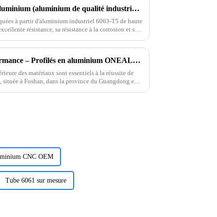
Présentation des clôtures en aluminium (aluminium de qualité industrielle 6063-T5)
quées à partir d'aluminium industriel 6063-T5 de haute
cellente résistance, sa résistance à la corrosion et ses
Livraison rapide, haute performance – Profilés en aluminium ONEALU pour vos projets
érieure des matériaux sont essentiels à la réussite de
, située à Foshan, dans la province du Guangdong en
ation d'aluminium haute performance.
uminium CNC OEM
Tube 6061 sur mesure