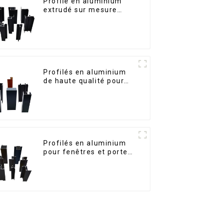
Profilé en aluminium
extrudé sur mesure
pour le marché de
Saint-Vincent
Profilés en aluminium
de haute qualité pour
portes et fenêtres sur
le marché bolivien
Profilés en aluminium
pour fenêtres et portes,
destinés au marché
sud-africain