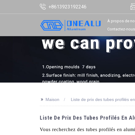
+8613923192246
À propos de no
Contactez-nous
>>
Maison
Liste de prix des tubes profilés 
Liste De Prix Des Tubes Profilés En A
Vous recherchez des tubes profilés en alum