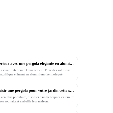
Transformez votre espace extérieur avec une pergola élégante en aluminium thermolaqué : idées et avantages
e espace extérieur ? Franchement, l'une des solutions
n magnifique élément en aluminium thermolaqué.
7 raisons convaincantes de choisir une pergola pour votre jardin cette saison
us en plus populaire, disposer d'un bel espace extérieur
ires souhaitant embellir leur maison.