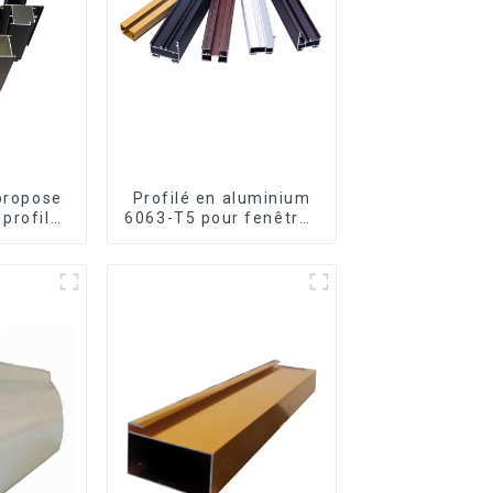
 propose
Profilé en aluminium
profilés
6063-T5 pour fenêtres
m sur
et portes
enêtres
s.