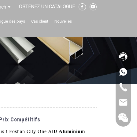
OBTENEZ UN CATALOGUE
nch
ogue des pays
Cas client
Nouvelles
Prix Compétitifs
lus ! Foshan City One Al
U Aluminium