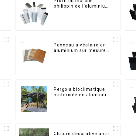
n
Profil du marché
philippin de l'aluminium
pour fenêtres et portes
Panneau alvéolaire en
aluminium sur mesure
pour la rénovation et la
construction intérieures
Pergola bioclimatique
motorisée en aluminium
s
à lames orientables,
dimensions sur mesure,
étanche, avec éclairage
LED pour terrasse
extérieure
Clôture décorative anti-