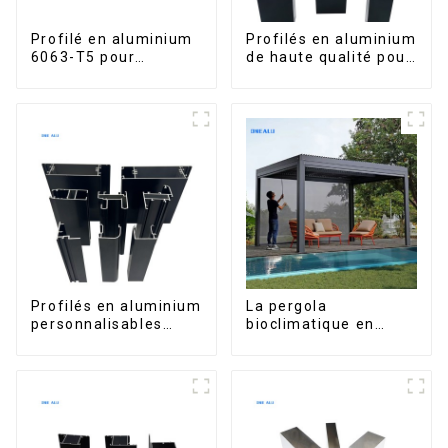
Profilé en aluminium
Profilés en aluminium
6063-T5 pour
de haute qualité pour
fenêtres et portes
portes et fenêtres
sur le marché bolivien
Profilés en aluminium
La pergola
personnalisables
bioclimatique en
d'Éthiopie pour
aluminium avec toit à
maisons et bâtiments
lames orientables
étanche peut être
retournée
manuellement pour
une utilisation sur