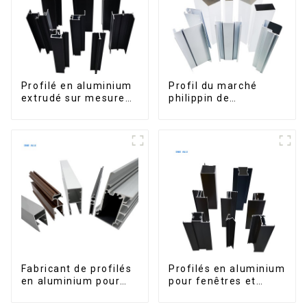
terrasse extérieure.
Profilé en aluminium
Profil du marché
extrudé sur mesure
philippin de
pour le marché de
l'aluminium pour
Saint-Vincent
fenêtres et portes
Fabricant de profilés
Profilés en aluminium
en aluminium pour
pour fenêtres et
fenêtres et portes au
portes, destinés au
Kosovo
marché sud-africain