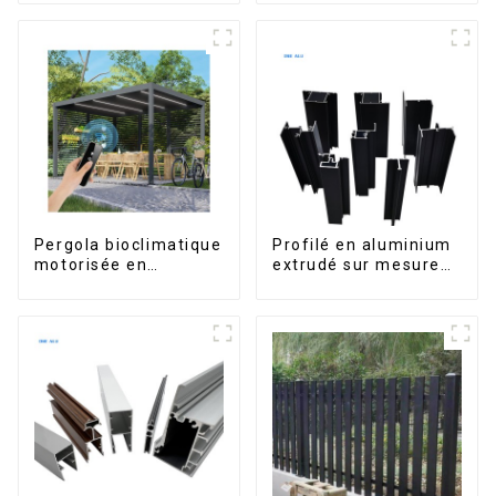
rénovation et la
construction
intérieures
Pergola bioclimatique
Profilé en aluminium
motorisée en
extrudé sur mesure
aluminium à lames
pour le marché de
orientables,
Saint-Vincent
dimensions sur
mesure, étanche,
avec éclairage LED
pour terrasse
extérieure