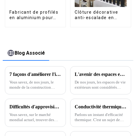
Fabricant de profilés
Clôture décorative
en aluminium pour
anti-escalade en
fenêtres et portes au
aluminium pour jardin
Kosovo
extérieur, panneaux
de clôture à lattes
horizontales
Blog Associé
7 façons d'améliorer l'intégrité structurelle grâce au profilé en L en aluminium
L'avenir des espaces extérieurs sublimé par les pergolas en aluminium étanches
Vous savez, de nos jours, le
De nos jours, les espaces de vie
monde de la construction
extérieurs sont considérés
évolue si vite, et on se rend
comme un prolongement de
vraiment compte de
nos maisons, n'est-ce pas ? Il
l'importance des matériaux à la
n'est donc pas surprenant que
Difficultés d'approvisionnement mondial en produits extrudés en aluminium de haute qualité
Conductivité thermique de l'aluminium inégalée : l'excellence manufacturière chinoise au service des marchés mondiaux
fois résistants et
les gens en aient vraiment
envie.
Vous savez, sur le marché
Parlons un instant d'efficacité
mondial actuel, trouver des
thermique. C'est un sujet de
produits extrudés en
plus en plus important ces
aluminium de haute qualité
derniers temps, et c'est là
peut s'avérer un véritable casse-
qu'intervient la conductivité