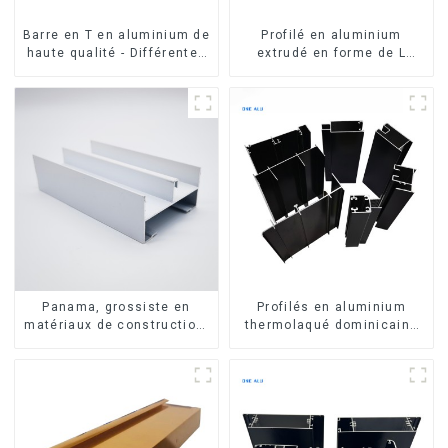
Barre en T en aluminium de
Profilé en aluminium
haute qualité - Différentes
extrudé en forme de L
tailles disponibles
usiné CNC 6063, cornière
en aluminium
Panama, grossiste en
Profilés en aluminium
matériaux de construction,
thermolaqué dominicains
profilés en aluminium pour
pour portes et fenêtres
portes et fenêtres