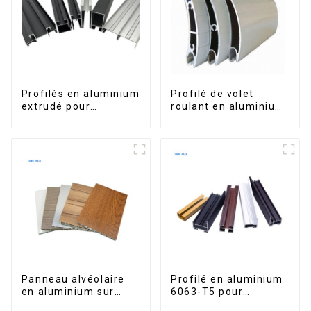
Profilés en aluminium
Profilé de volet
extrudé pour
roulant en aluminium
fenêtres et portes,
de qualité supérieure
série 6000,
pour la sécurité et
disponibles sur le
l'isolation
marché péruvien
Panneau alvéolaire
Profilé en aluminium
en aluminium sur
6063-T5 pour
mesure pour la
fenêtres et portes