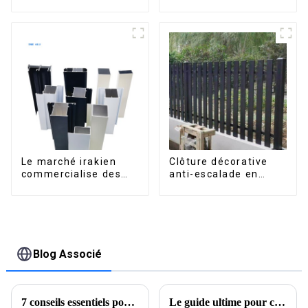
fenêtres et portes,
portes, destinés au
série 6000,
marché sud-africain
disponibles sur le
marché péruvien
Le marché irakien
Clôture décorative
commercialise des
anti-escalade en
profilés en aluminium
aluminium pour jardin
pour fenêtres et
extérieur, panneaux
portes.
de clôture à lattes
horizontales
Blog Associé
7 conseils essentiels pour optimiser la conductivité thermique de l'aluminium pour les acheteurs internationaux
Le guide ultime pour choisir des solutions de fenêtres coulissantes en aluminium pour votre maison