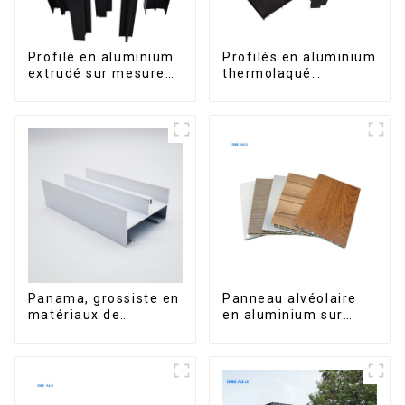
Profilé en aluminium
Profilés en aluminium
extrudé sur mesure
thermolaqué
pour le marché de
dominicains pour
Saint-Vincent
portes et fenêtres
Panama, grossiste en
Panneau alvéolaire
matériaux de
en aluminium sur
construction, profilés
mesure pour la
en aluminium pour
rénovation et la
portes et fenêtres
construction
intérieures