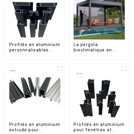
Profilés en aluminium
La pergola
personnalisables
bioclimatique en
d'Éthiopie pour
aluminium avec toit à
maisons et bâtiments
lames orientables
étanche peut être
retournée
manuellement pour
une utilisation sur
terrasse extérieure.
Profilés en aluminium
Profilés en aluminium
extrudé pour
pour fenêtres et