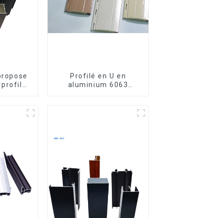
 propose
Profilé en U en
profilés
aluminium 6063
m sur
anodisé usiné CNC
enêtres
s.