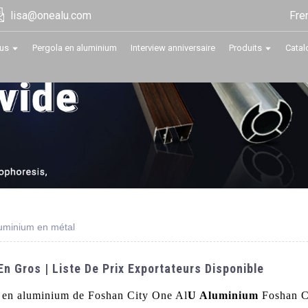
Fre
lisa@onealu.com
us
Pergola en aluminium
Interview anniversaire
Produits
Catal
luminium en métal
n Gros | Liste De Prix Exportateurs Disponible
 en aluminium de Foshan City One Al
U Aluminium
Foshan C