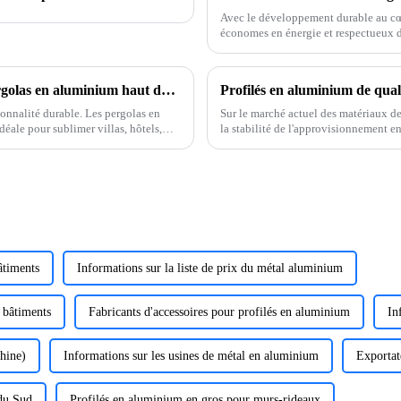
Avec le développement durable au cœu
économes en énergie et respectueux 
basée à Foshan, Guangdong, est une en
Sublimez vos espaces extérieurs avec les pergolas en aluminium haut de gamme ONEALU
ionnalité durable. Les pergolas en
Sur le marché actuel des matériaux de
ale pour sublimer villas, hôtels,
la stabilité de l'approvisionnement en
essentielles pour les grossistes. ONE
âtiments
Informations sur la liste de prix du métal aluminium
e bâtiments
Fabricants d'accessoires pour profilés en aluminium
In
hine)
Informations sur les usines de métal en aluminium
Exportat
 du Sud
Profilés en aluminium en gros pour murs-rideaux