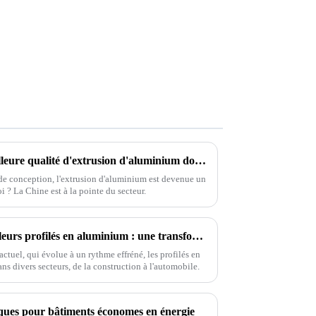
De la Chine au monde, la meilleure qualité d'extrusion d'aluminium domine le marché mondial
 de conception, l'extrusion d'aluminium est devenue un
 ? La Chine est à la pointe du secteur.
Applications uniques des meilleurs profilés en aluminium : une transformation des industries à l’échelle mondiale
ctuel, qui évolue à un rythme effréné, les profilés en
s divers secteurs, de la construction à l'automobile.
iques pour bâtiments économes en énergie