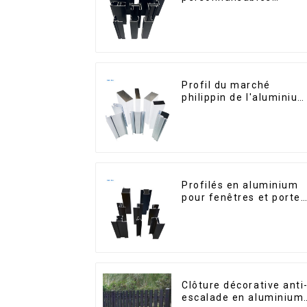
d'Éthiopie pour maison
et bâtiments
Profil du marché
philippin de l'aluminiu
pour fenêtres et portes
Profilés en aluminium
pour fenêtres et portes
destinés au marché
sud-africain
Clôture décorative anti
escalade en aluminium