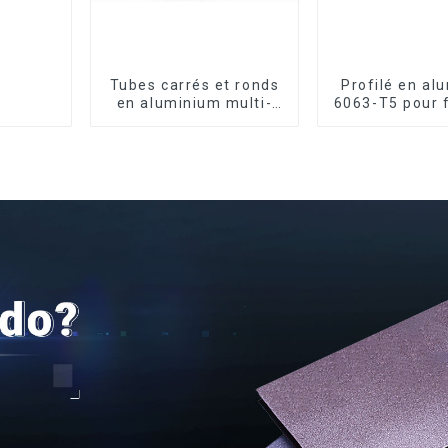
Tubes carrés et ronds
Profilé en al
en aluminium multi-
6063-T5 pour 
usages
et port