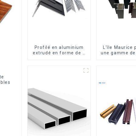
Profilé en aluminium
L'île Maurice
extrudé en forme de L
une gamme de 
usiné CNC 6063,
en aluminiu
cornière en aluminium
mesure pour f
et porte
te
ibles