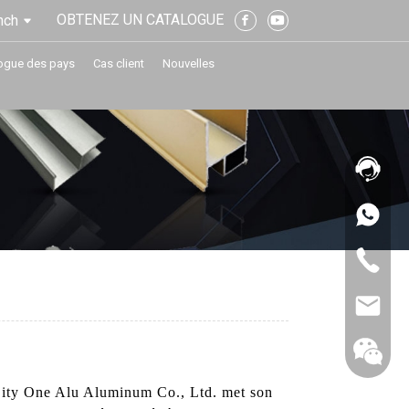
OBTENEZ UN CATALOGUE
nch
ogue des pays
Cas client
Nouvelles
ity One Alu Aluminum Co., Ltd. met son