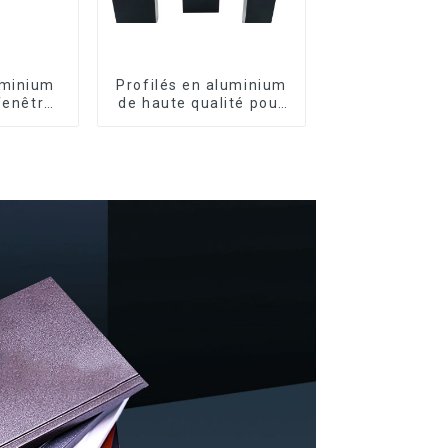
uminium
Profilés en aluminium
fenêtres
de haute qualité pour
es
portes et fenêtres sur
le marché bolivien