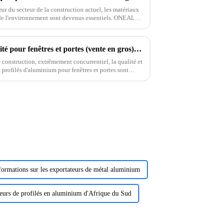
r du secteur de la construction actuel, les matériaux
de l'environnement sont devenus essentiels. ONEALU,
treprise spécialisée dans la construction durable.
Profilés en aluminium de qualité pour fenêtres et portes (vente en gros) : un soutien solide pour votre entreprise
 construction, extrêmement concurrentiel, la qualité et
 profilés d'aluminium pour fenêtres et portes sont
 ALU, fournisseur spécialisé dans
formations sur les exportateurs de métal aluminium
eurs de profilés en aluminium d'Afrique du Sud