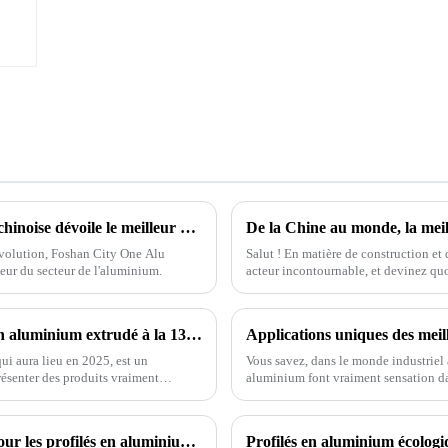
Découvrez l'excellence : la principale usine chinoise dévoile le meilleur profilé en aluminium L pour les acheteurs du monde entier
 évolution, Foshan City One Alu
Salut ! En matière de construction et
ur du secteur de l'aluminium.
acteur incontournable, et devinez quoi
Opportunités innovantes pour les profilés en aluminium extrudé à la 138e Foire d'import-export de Chine 2025
qui aura lieu en 2025, est un
Vous savez, dans le monde industriel a
résenter des produits vraiment
aluminium font vraiment sensation dan
OneAlu — Votre partenaire de confiance pour les profilés en aluminium de haute qualité
Profilés en aluminium écolog