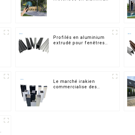
s
à lames orientables,
dimensions sur mesure,
étanche, avec éclairage
LED pour terrasse
extérieure
Profilés en aluminium
m
extrudé pour fenêtres
et portes, série 6000,
disponibles sur le
marché péruvien
Le marché irakien
,
commercialise des
profilés en aluminium
pour fenêtres et portes.
-