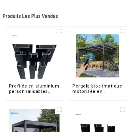
Produits Les Plus Vendus
Profilés en aluminium
Pergola bioclimatique
personnalisables
motorisée en
d'Éthiopie pour
aluminium à lames
maisons et bâtiments
orientables,
dimensions sur
mesure, étanche,
avec éclairage LED
pour terrasse
extérieure