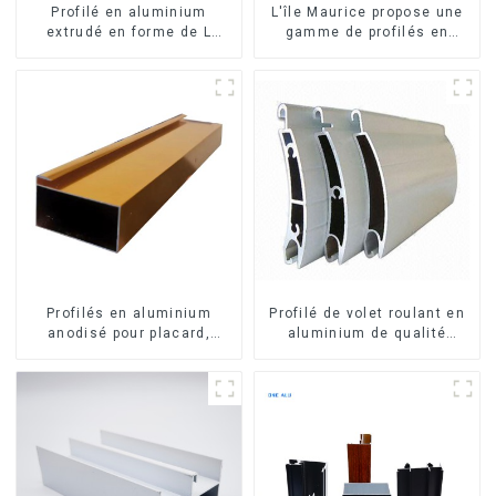
Profilé en aluminium
L'île Maurice propose une
extrudé en forme de L
gamme de profilés en
usiné CNC 6063, cornière
aluminium sur mesure pour
en aluminium
fenêtres et portes.
Profilés en aluminium
Profilé de volet roulant en
anodisé pour placard,
aluminium de qualité
armoire, armoire de
supérieure pour la sécurité
cuisine, poignée en verre
et l'isolation