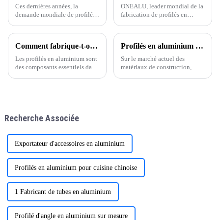
maison.
Smith :
Ces dernières années, la
ONEALU, leader mondial de la
demande mondiale de profilés
fabrication de profilés en
en aluminium pour portes et
aluminium, a annoncé
fenêtres a connu une croissance
aujourd'hui le lancement de ses
remarquable, notamment dans
solutions de profilés en
Comment fabrique-t-on des profilés en aluminium ?
Profilés en aluminium de qualité pour fenêtres et portes (vente en gros) : un soutien solide pour votre entreprise
des régions comme l'Amérique
aluminium 6063-T5 sur
mesure, spécialement conçues
Les profilés en aluminium sont
Sur le marché actuel des
pour répondre aux besoins des
des composants essentiels dans
matériaux de construction,
grossistes et des distributeurs.
de nombreuses applications,
extrêmement concurrentiel, la
allant de la construction et de
qualité et la stabilité de
l'automobile à l'électronique et
l'approvisionnement en profilés
au mobilier. Le processus de
d'aluminium pour fenêtres et
fabrication des profilés en
portes sont essentielles pour les
Recherche Associée
aluminium
grossistes. ONE ALU,
fournisseur spécialisé dans
Exportateur d'accessoires en aluminium
Profilés en aluminium pour cuisine chinoise
1 Fabricant de tubes en aluminium
Profilé d'angle en aluminium sur mesure