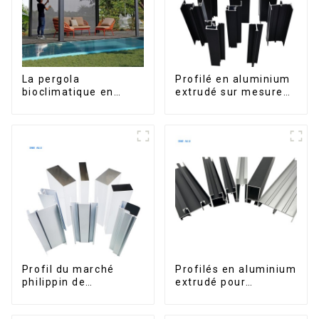
La pergola
Profilé en aluminium
bioclimatique en
extrudé sur mesure
aluminium avec toit à
pour le marché de
lames orientables
Saint-Vincent
étanche peut être
retournée
manuellement pour
une utilisation sur
terrasse extérieure.
Profil du marché
Profilés en aluminium
philippin de
extrudé pour
l'aluminium pour
fenêtres et portes,
fenêtres et portes
série 6000,