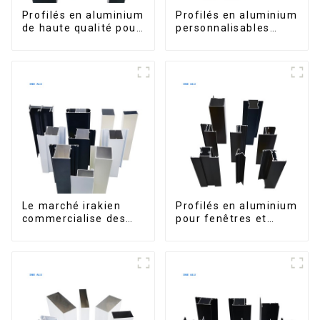
Profilés en aluminium
Profilés en aluminium
de haute qualité pour
personnalisables
portes et fenêtres
d'Éthiopie pour
sur le marché bolivien
maisons et bâtiments
Le marché irakien
Profilés en aluminium
commercialise des
pour fenêtres et
profilés en aluminium
portes, destinés au
pour fenêtres et
marché sud-africain
portes.