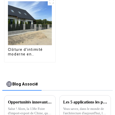
retournée
mesure, étanche,
manuellement pour
avec éclairage LED
une utilisation sur
pour terrasse
terrasse extérieure.
extérieure
Clôture d'intimité
moderne en
aluminium, sécurité
de haute qualité,
montage facile
Blog Associé
Opportunités innovantes pour les profilés en aluminium extrudé à la 138e Foire d'import-export de Chine 2025
Les 5 applications les plus innovantes des meilleurs profilés en aluminium dans l'architecture moderne
Salut ! Alors, la 138e Foire
Vous savez, dans le monde de
d'import-export de Chine, qui
l'architecture d'aujourd'hui, les