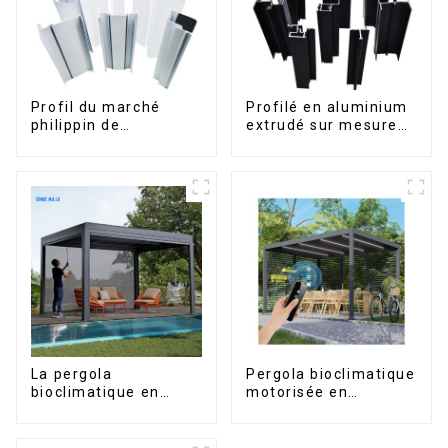
Profil du marché
Profilé en aluminium
philippin de
extrudé sur mesure
l'aluminium pour
pour le marché de
fenêtres et portes
Saint-Vincent
La pergola
Pergola bioclimatique
bioclimatique en
motorisée en
aluminium avec toit à
aluminium à lames
lames orientables
orientables,
étanche peut être
dimensions sur