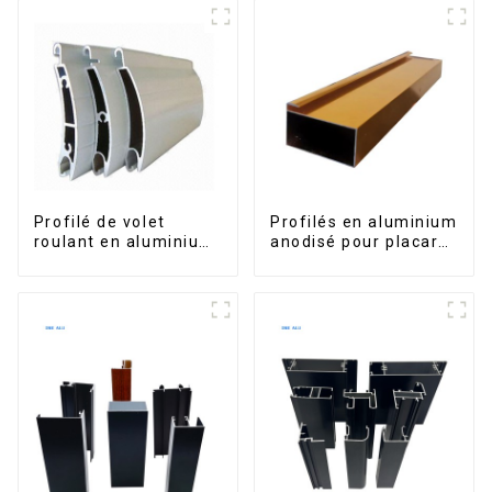
portes et fenêtres
Profilé de volet
Profilés en aluminium
roulant en aluminium
anodisé pour placard,
de qualité supérieure
armoire, armoire de
pour la sécurité et
cuisine, poignée en
l'isolation
verre