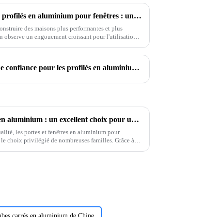
Comment choisir les meilleurs profilés en aluminium pour fenêtres : un guide complet pour les propriétaires
onstruire des maisons plus performantes et plus
n observe un engouement croissant pour l'utilisation
OneAlu — Votre partenaire de confiance pour les profilés en aluminium de haute qualité
Portes et fenêtres d'armoires en aluminium : un excellent choix pour une vie de qualité
lité, les portes et fenêtres en aluminium pour
le choix privilégié de nombreuses familles. Grâce à
porté un confort de vie optimal.
ubes carrés en aluminium de Chine