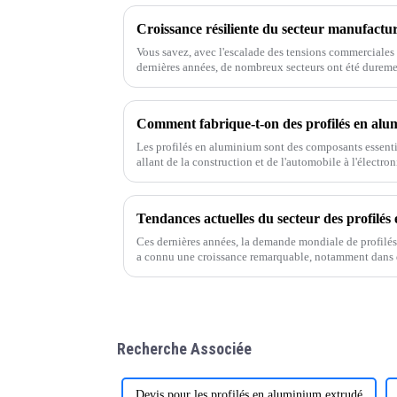
Vous savez, avec l'escalade des tensions commerciales e
dernières années, de nombreux secteurs ont été duremen
que…
Comment fabrique-t-on des profilés en alu
Les profilés en aluminium sont des composants essent
allant de la construction et de l'automobile à l'électro
fabrication des profilés en aluminium
Ces dernières années, la demande mondiale de profilés
a connu une croissance remarquable, notamment dans
Recherche Associée
Devis pour les profilés en aluminium extrudé