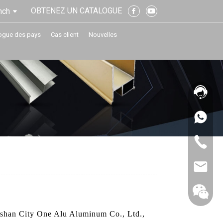
OBTENEZ UN CATALOGUE
nch
ogue des pays
Cas client
Nouvelles
shan City One Alu Aluminum Co., Ltd.,