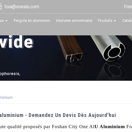
Fre
lisa@onealu.com
us
Pergola en aluminium
Interview anniversaire
Produits
Catal
uminium
aluminium - Demandez Un Devis Dès Aujourd'hui
ute qualité proposés par Foshan City One Al
U Aluminium
Fo