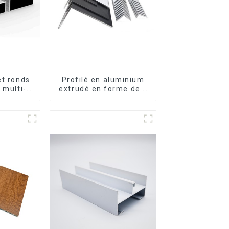
et ronds
Profilé en aluminium
 multi-
extrudé en forme de L
s
usiné CNC 6063,
cornière en aluminium