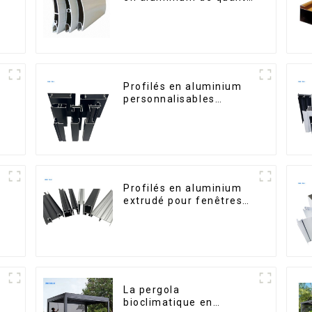
s
supérieure pour la
sécurité et l'isolation
Profilés en aluminium
personnalisables
d'Éthiopie pour maisons
et bâtiments
Profilés en aluminium
,
extrudé pour fenêtres
et portes, série 6000,
disponibles sur le
marché péruvien
La pergola
bioclimatique en