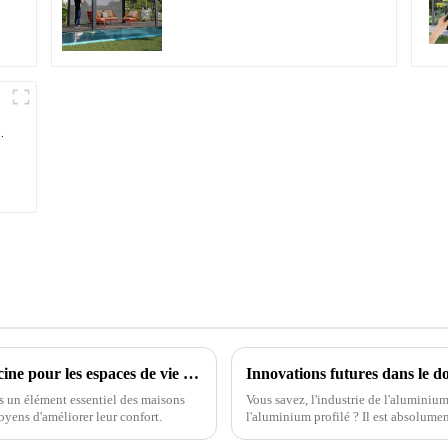
aluminium avec toit à
lames orientables
étanche peut être
retournée
manuellement pour une
utilisation sur terrasse
extérieure.
Découvrir les avantages des pergolas de piscine pour les espaces de vie extérieurs
us un élément essentiel des maisons
Vous savez, l'industrie de l'aluminium
yens d'améliorer leur confort.
l'aluminium profilé ? Il est absolumen
autres domaines.