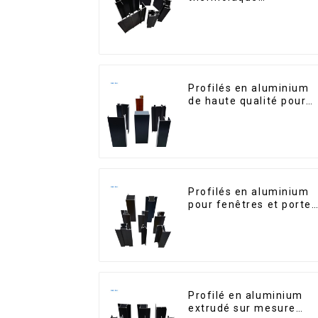
dominicains pour porte
et fenêtres
Profilés en aluminium
de haute qualité pour
portes et fenêtres sur
le marché bolivien
Profilés en aluminium
pour fenêtres et portes
destinés au marché
sud-africain
Profilé en aluminium
extrudé sur mesure