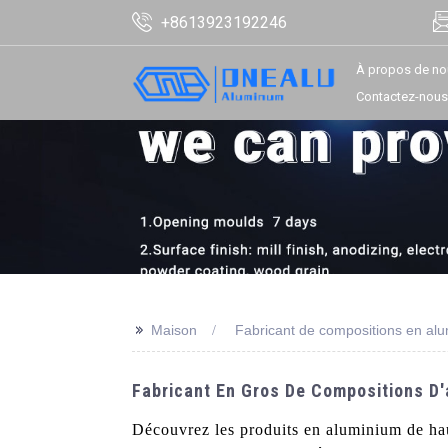
+8613923192246
À propos de no
Contactez-nous
>>
Maison
Fabricant de compositions en al
Fabricant En Gros De Compositions D'
Découvrez les produits en aluminium de ha