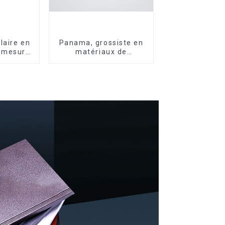
laire en
Panama, grossiste en
 mesure
matériaux de
ation et
construction, profilés
ction
en aluminium pour
res
portes et fenêtres