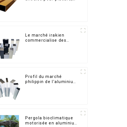
armoire, armoire de
cuisine, poignée en
verre
Le marché irakien
commercialise des
profilés en aluminium
pour fenêtres et portes.
Profil du marché
philippin de l'aluminium
pour fenêtres et portes
Pergola bioclimatique
motorisée en aluminium