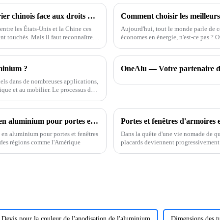
Croissance résiliente du secteur manufacturier chinois face aux droits de douane américains sur l'aluminium de profil L
ntre les États-Unis et la Chine ces
Aujourd'hui, tout le monde parle de c
t touchés. Mais il faut reconnaître
économes en énergie, n'est-ce pas ? O
de matériaux plus résistants,
minium ?
iels dans de nombreuses applications,
nique et au mobilier. Le processus de
Tendances actuelles du secteur des profilés en aluminium pour portes et fenêtres
 en aluminium pour portes et fenêtres
Dans la quête d'une vie nomade de qua
 des régions comme l'Amérique
placards deviennent progressivement 
leurs avantages uniques, elles ont ap
Devis pour la couleur de l'anodisation de l'aluminium
Dimensions des t