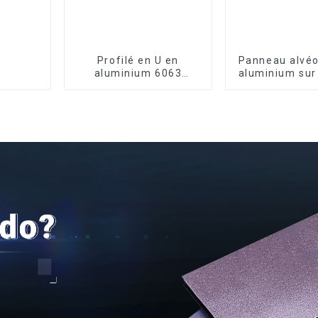
Profilé en U en
Panneau alvéo
aluminium 6063
aluminium sur
anodisé usiné CNC
pour la rénov
la constru
intérieu