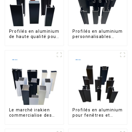
Profilés en aluminium
Profilés en aluminium
de haute qualité pour
personnalisables
portes et fenêtres
d'Éthiopie pour
sur le marché bolivien
maisons et bâtiments
Le marché irakien
Profilés en aluminium
commercialise des
pour fenêtres et
profilés en aluminium
portes, destinés au
pour fenêtres et
marché sud-africain
portes.