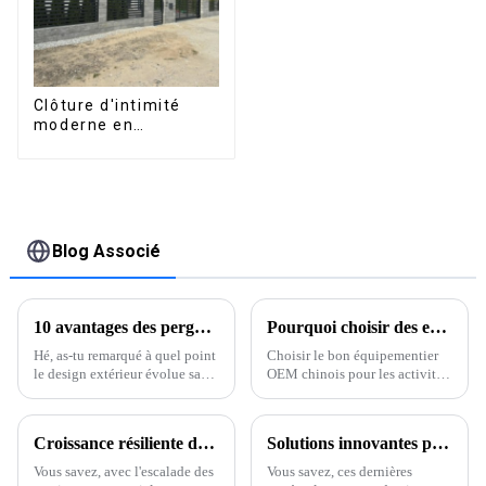
Clôture d'intimité
moderne en
aluminium, sécurité
de haute qualité,
montage facile
Blog Associé
10 avantages des pergolas à lames orientables : agrandissez votre espace extérieur et augmentez votre retour sur investissement de 30 %.
Pourquoi choisir des exportateurs chinois de pergolas de restaurants d'extérieur (OEM) pour votre entreprise ?
Hé, as-tu remarqué à quel point
Choisir le bon équipementier
le design extérieur évolue sans
OEM chinois pour les activités
cesse ? Dernièrement, la
de plein air
pergola à lames orientables a
vraiment révolutionné
Croissance résiliente du secteur manufacturier chinois face aux droits de douane américains sur l'aluminium de profil L
Solutions innovantes pour sublimer vos espaces extérieurs grâce à la meilleure pergola électrique
l’aménagement des maisons et
des espaces extérieurs.
Vous savez, avec l'escalade des
Vous savez, ces dernières