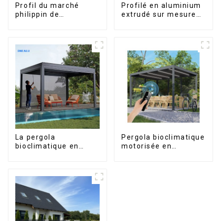
Profil du marché
Profilé en aluminium
philippin de
extrudé sur mesure
l'aluminium pour
pour le marché de
fenêtres et portes
Saint-Vincent
La pergola
Pergola bioclimatique
bioclimatique en
motorisée en
aluminium avec toit à
aluminium à lames
lames orientables
orientables,
étanche peut être
dimensions sur
retournée
mesure, étanche,
manuellement pour
avec éclairage LED
une utilisation sur
pour terrasse
terrasse extérieure.
extérieure