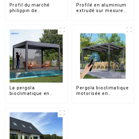
Profil du marché
Profilé en aluminium
philippin de
extrudé sur mesure
l'aluminium pour
pour le marché de
fenêtres et portes
Saint-Vincent
La pergola
Pergola bioclimatique
bioclimatique en
motorisée en
aluminium avec toit à
aluminium à lames
lames orientables
orientables,
étanche peut être
dimensions sur
retournée
mesure, étanche,
manuellement pour
avec éclairage LED
une utilisation sur
pour terrasse
terrasse extérieure.
extérieure