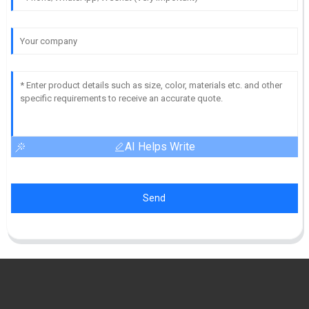
AI Helps Write
Send