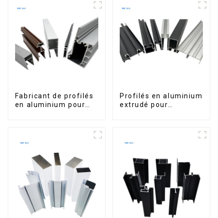
portes.
Fabricant de profilés
Profilés en aluminium
en aluminium pour
extrudé pour
fenêtres et portes au
fenêtres et portes,
Kosovo
série 6000,
disponibles sur le
marché péruvien