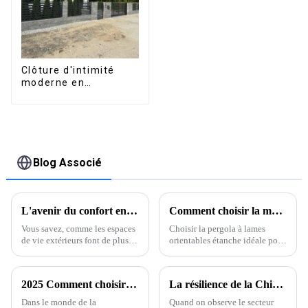
Clôture d'intimité
moderne en
aluminium, sécurité
de haute qualité,
montage facile
Blog Associé
L'avenir du confort en plein air grâce aux pergolas et aux capteurs de pluie innovants
Comment choisir la meilleure pergola à lames orientables étanche pour votre espace extérieur
Vous savez, comme les espaces
Choisir la pergola à lames
de vie extérieurs font de plus
orientables étanche idéale pour
en plus partie intégrante des
votre espace extérieur peut
maisons modernes, les gens
faire toute la différence : il ne
recherchent des solutions plus
s’agit pas seulement
2025 Comment choisir le bon profilé en aluminium pour votre projet
La résilience de la Chine dans la fabrication des meilleurs types de profilés en aluminium malgré les défis posés par les droits de douane américains sur la Chine
astucieuses pour aménager ces
d’esthétique, mais aussi de
espaces.
confort et de praticité.
Dans le monde de la
Quand on observe le secteur