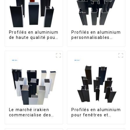
Profilés en aluminium
Profilés en aluminium
de haute qualité pour
personnalisables
portes et fenêtres
d'Éthiopie pour
sur le marché bolivien
maisons et bâtiments
Le marché irakien
Profilés en aluminium
commercialise des
pour fenêtres et
profilés en aluminium
portes, destinés au
pour fenêtres et
marché sud-africain