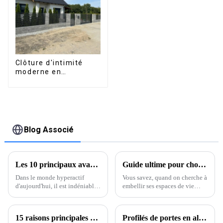
terrasse extérieure.
extérieure
Clôture d'intimité
moderne en
aluminium, sécurité
de haute qualité,
montage facile
Blog Associé
Les 10 principaux avantages d'une pergola de toit automatisée pour votre maison ?
Guide ultime pour choisir la meilleure pergola pour votre jardin
Dans le monde hyperactif
Vous savez, quand on cherche à
d'aujourd'hui, il est indéniable
embellir ses espaces de vie
qu'un
extérieurs, avoir une pergola
bien conçue dans le jardin est
primordial. Il y a ça
15 raisons principales pour lesquelles les profilés en aluminium sont essentiels pour les fournisseurs mondiaux
Profilés de portes en aluminium innovants : façonner l'avenir de l'architecture en 2025