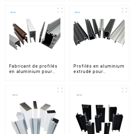
pour fenêtres et
marché sud-africain
portes.
Fabricant de profilés
Profilés en aluminium
en aluminium pour
extrudé pour
fenêtres et portes au
fenêtres et portes,
Kosovo
série 6000,
disponibles sur le
marché péruvien