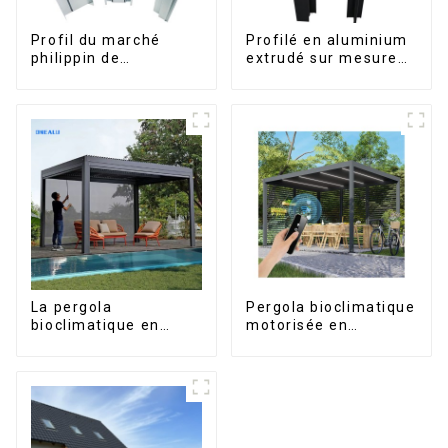
Profil du marché
Profilé en aluminium
philippin de
extrudé sur mesure
l'aluminium pour
pour le marché de
fenêtres et portes
Saint-Vincent
La pergola
Pergola bioclimatique
bioclimatique en
motorisée en
aluminium avec toit à
aluminium à lames
lames orientables
orientables,
étanche peut être
dimensions sur
retournée
mesure, étanche,
manuellement pour
avec éclairage LED
une utilisation sur
pour terrasse