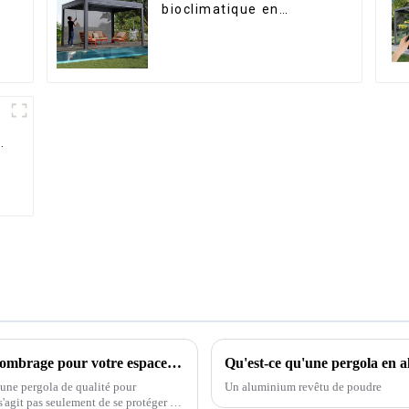
bioclimatique en
aluminium avec toit à
lames orientables
étanche peut être
retournée
manuellement pour une
utilisation sur terrasse
extérieure.
Avantages de choisir la meilleure pergola d'ombrage pour votre espace extérieur
 une pergola de qualité pour
Un aluminium revêtu de poudre
 s'agit pas seulement de se protéger du