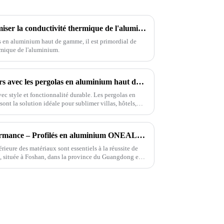
7 conseils essentiels pour optimiser la conductivité thermique de l'aluminium pour les acheteurs internationaux
és en aluminium haut de gamme, il est primordial de
rmique de l'aluminium.
Sublimez vos espaces extérieurs avec les pergolas en aluminium haut de gamme ONEALU
ec style et fonctionnalité durable. Les pergolas en
 la solution idéale pour sublimer villas, hôtels,
Livraison rapide, haute performance – Profilés en aluminium ONEALU pour vos projets
érieure des matériaux sont essentiels à la réussite de
, située à Foshan, dans la province du Guangdong en
ation d'aluminium haute performance.