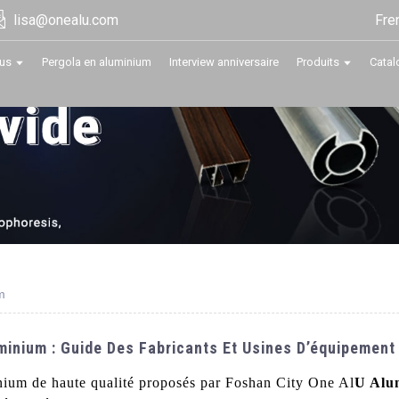
Fre
lisa@onealu.com
us
Pergola en aluminium
Interview anniversaire
Produits
Catal
m
minium : Guide Des Fabricants Et Usines D’équipement 
nium de haute qualité proposés par Foshan City One Al
U Alu