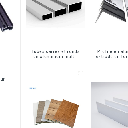
Tubes carrés et ronds
Profilé en al
en aluminium multi-
extrudé en fo
usages
usiné CNC 
cornière en a
our