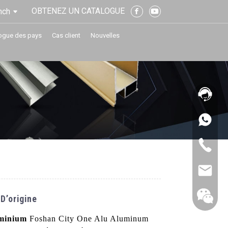
OBTENEZ UN CATALOGUE
nch
ogue des pays
Cas client
Nouvelles
D’origine
minium
Foshan City One Alu Aluminum