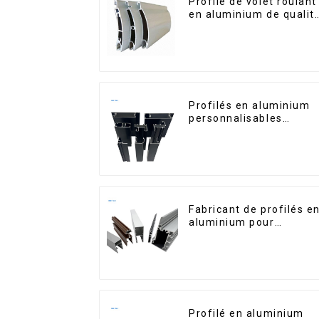
Profilé de volet roulant
en aluminium de qualit
supérieure pour la
sécurité et l'isolation
Profilés en aluminium
personnalisables
d'Éthiopie pour maison
et bâtiments
Fabricant de profilés e
aluminium pour
fenêtres et portes au
Kosovo
Profilé en aluminium