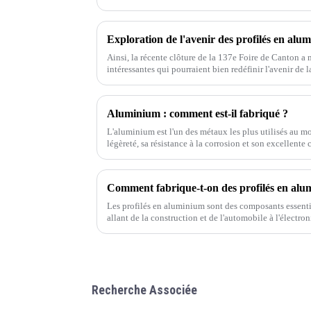
soleil.
Ainsi, la récente clôture de la 137e Foire de Canton a
intéressantes qui pourraient bien redéfinir l'avenir de l
Aluminium : comment est-il fabriqué ?
L'aluminium est l'un des métaux les plus utilisés au m
légèreté, sa résistance à la corrosion et son excellent
déjà demandé comment ce matériau polyvalent…
Comment fabrique-t-on des profilés en alu
Les profilés en aluminium sont des composants essent
allant de la construction et de l'automobile à l'électro
fabrication des profilés en aluminium
Recherche Associée