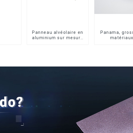
Panneau alvéolaire en
Panama, gross
aluminium sur mesure
matériaux
pour la rénovation et
construction, 
la construction
en aluminiu
intérieures
portes et fe