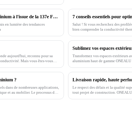
Exploration de l'avenir des profilés en aluminium à l'issue de la 137e Foire de Canton 2025
 mis en lumière des tendances
Salut ! Si vous recherchez des profil
a
bien comprendre la conductivité the
onde aujourd'hui, reconnu pour sa
Transformez vos espaces extérieurs av
e conductivité. Mais vous êtes-vous
aluminium haut de gamme ONEALU sont
jardins et projets commerciaux.
minium ?
iels dans de nombreuses applications,
Le respect des délais et la qualité sup
nique et au mobilier. Le processus de
tout projet de construction. ONEALU
Chine, est spécialisée dans la fabric