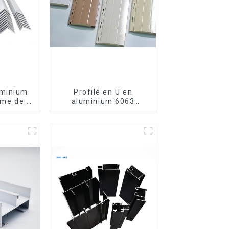
uminium
Profilé en U en
rme de L
aluminium 6063
6063,
anodisé usiné CNC
luminium