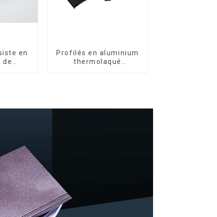
iste en
Profilés en aluminium
 de
thermolaqué
profilés
dominicains pour
m pour
portes et fenêtres
nêtres