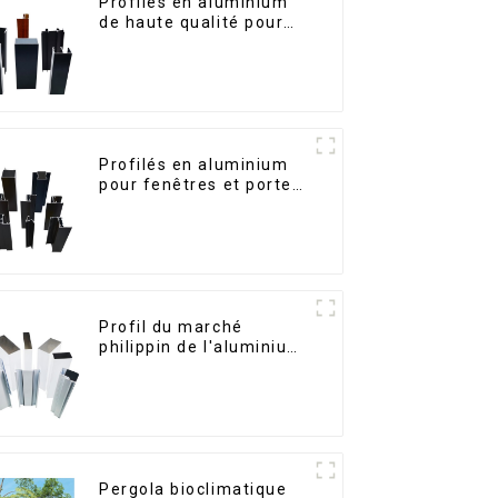
Profilés en aluminium
de haute qualité pour
portes et fenêtres sur
le marché bolivien
Profilés en aluminium
pour fenêtres et portes,
destinés au marché
sud-africain
Profil du marché
philippin de l'aluminium
pour fenêtres et portes
Pergola bioclimatique