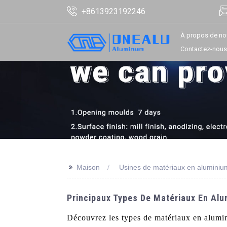
+8613923192246
À propos de no
Contactez-nous
>>
Maison
Usines de matériaux en aluminiu
Principaux Types De Matériaux En Alu
Découvrez les types de matériaux en alumi