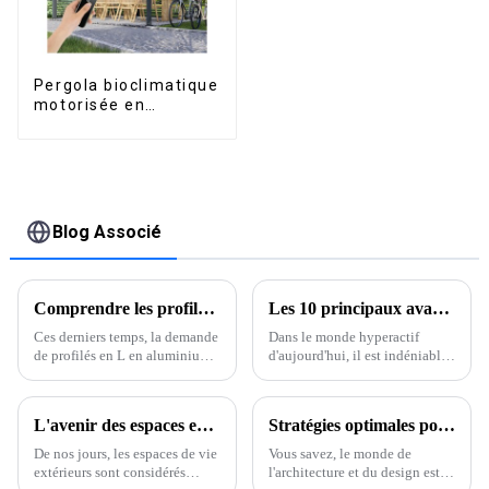
Pergola bioclimatique
motorisée en
aluminium à lames
orientables,
dimensions sur
mesure, étanche,
avec éclairage LED
pour terrasse
Blog Associé
extérieure
Comprendre les profilés en L en aluminium : propriétés, utilisations et avantages expliqués
Les 10 principaux avantages d'une pergola de toit automatisée pour votre maison ?
Ces derniers temps, la demande
Dans le monde hyperactif
de profilés en L en aluminium a
d'aujourd'hui, il est indéniable
connu une forte hausse, et on
qu'un
comprend aisément pourquoi.
Leur polyvalence et leur
L'avenir des espaces extérieurs sublimé par les pergolas en aluminium étanches
Stratégies optimales pour maximiser les performances des meilleurs profilés en aluminium extrudé
robustesse en font un matériau
incontournable.
De nos jours, les espaces de vie
Vous savez, le monde de
extérieurs sont considérés
l'architecture et du design est