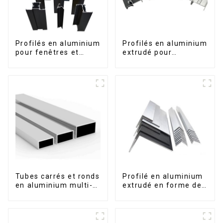
Profilés en aluminium
Profilés en aluminium
pour fenêtres et
extrudé pour
portes, destinés au
fenêtres et portes,
marché sud-africain
série 6000,
disponibles sur le
marché péruvien
Tubes carrés et ronds
Profilé en aluminium
en aluminium multi-
extrudé en forme de
usages
L usiné CNC 6063,
cornière en
aluminium