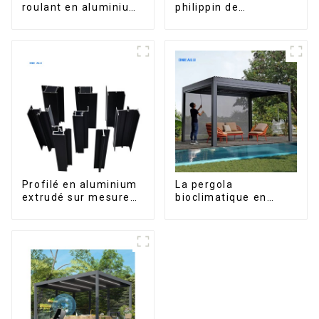
roulant en aluminium
philippin de
de qualité supérieure
l'aluminium pour
pour la sécurité et
fenêtres et portes
l'isolation
Profilé en aluminium
La pergola
extrudé sur mesure
bioclimatique en
pour le marché de
aluminium avec toit à
Saint-Vincent
lames orientables
étanche peut être
retournée
manuellement pour
une utilisation sur
terrasse extérieure.