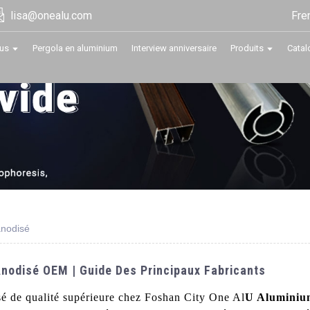
Fre
lisa@onealu.com
us
Pergola en aluminium
Interview anniversaire
Produits
Catal
anodisé
Anodisé OEM | Guide Des Principaux Fabricants
sé de qualité supérieure chez Foshan City One Al
U Aluminiu