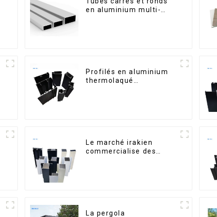
Tubes carrés et ronds
en aluminium multi-
usages
Profilés en aluminium
thermolaqué
dominicains pour portes
et fenêtres
Le marché irakien
commercialise des
s
profilés en aluminium
pour fenêtres et portes.
La pergola