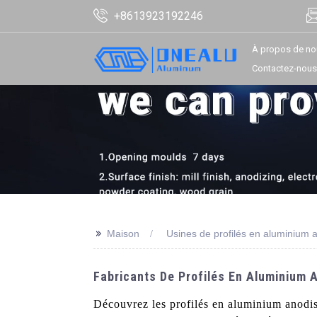
+8613923192246
À propos de no
Contactez-nous
>>
Maison
Usines de profilés en aluminium 
Fabricants De Profilés En Aluminium 
Découvrez les profilés en aluminium anodi