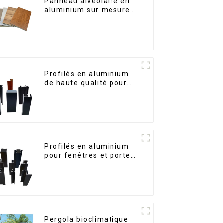
Panneau alvéolaire en
aluminium sur mesure
pour la rénovation et la
construction intérieures
Profilés en aluminium
de haute qualité pour
portes et fenêtres sur
le marché bolivien
Profilés en aluminium
pour fenêtres et portes,
destinés au marché
sud-africain
Pergola bioclimatique