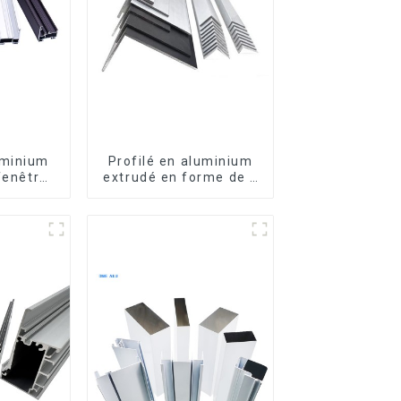
uminium
Profilé en aluminium
fenêtres
extrudé en forme de L
es
usiné CNC 6063,
cornière en aluminium