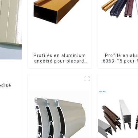
Profilés en aluminium
Profilé en al
anodisé pour placard,
6063-T5 pour 
armoire, armoire de
et port
cuisine, poignée en
verre
odisé