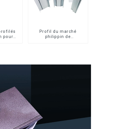
profilés
Profil du marché
m pour
philippin de
ortes au
l'aluminium pour
o
fenêtres et portes