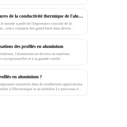
Exploration des tendances futures de la conductivité thermique de l'aluminium à l'horizon 2025 et comment les exploiter
 le monde a parlé de l'importance cruciale de la
 ; cela a vraiment fait grand bruit dans divers
isations des profilés en aluminium
uotidienne, l'aluminium est devenu un matériau
s exceptionnelles et à sa grande variété
e de nombreux avantages impressionnants. Tout
ofilés en aluminium ?
omposants essentiels dans de nombreuses applications,
mobile à l'électronique et au mobilier. Le processus de