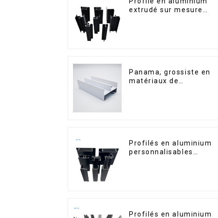
Profilé en aluminium
extrudé sur mesure
pour le marché de
Saint-Vincent
Panama, grossiste en
matériaux de
construction, profilés
en aluminium pour
portes et fenêtres
Profilés en aluminium
personnalisables
d'Éthiopie pour maison
et bâtiments
Profilés en aluminium