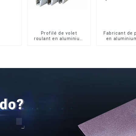
Profilé de volet
Fabricant de 
roulant en aluminium
en aluminiu
de qualité supérieure
fenêtres et p
pour la sécurité et
Kosov
l'isolation