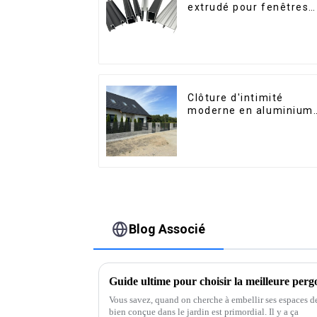
extrudé pour fenêtres
et portes, série 6000,
disponibles sur le
marché péruvien
Clôture d'intimité
moderne en aluminium,
sécurité de haute
qualité, montage facile
Blog Associé
Guide ultime pour choisir la meilleure perg
Vous savez, quand on cherche à embellir ses espaces de
bien conçue dans le jardin est primordial. Il y a ça