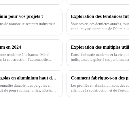
nium pour vos projets ?
ans de nombreux secteurs industriels.
Vous savez, ces dernières années, tout
conductivité thermique de l'aluminium
domaines.
ium en 2024
Exploration des multiples util
 une tendance à la hausse. Métal
Dans l'industrie moderne et la vie q
ns la construction, l'automobile,
indispensable grâce à ses performance
d'applications. L'aluminium présent
d'abord,
Sublimez vos espaces extérieurs avec les pergolas en aluminium haut de gamme ONEALU
Comment fabrique-t-on des pr
ionnalité durable. Les pergolas en
Les profilés en aluminium sont des c
ale pour sublimer villas, hôtels,
allant de la construction et de l'auto
fabrication des profilés en aluminium