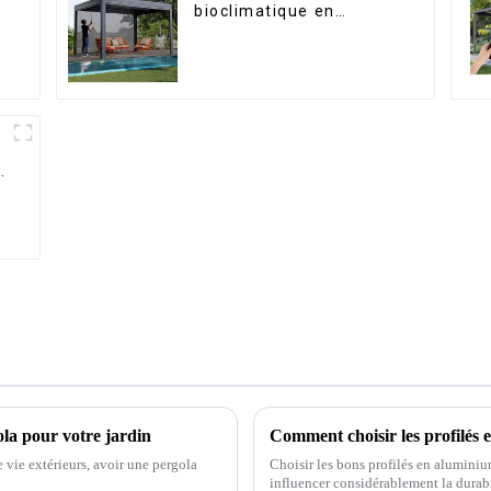
bioclimatique en
aluminium avec toit à
lames orientables
étanche peut être
retournée
manuellement pour une
utilisation sur terrasse
extérieure.
ola pour votre jardin
 vie extérieurs, avoir une pergola
Choisir les bons profilés en aluminium
influencer considérablement la durabil