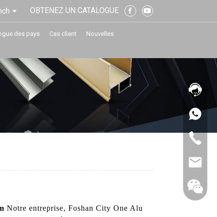
OBTENEZ UN CATALOGUE
nch
ogue des pays
Cas client
Nouvelles
m
Notre entreprise, Foshan City One Alu