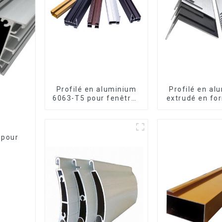
Profilé en aluminium
Profilé en al
6063-T5 pour fenêtres
extrudé en fo
et portes
usiné CNC 
cornière en a
 pour