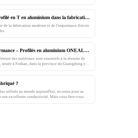
 exceptionnels.
Exploiter la polyvalence du profilé en T en aluminium dans la fabrication moderne
te de la fabrication moderne et de l'importance d'avoir
les.
Livraison rapide, haute performance – Profilés en aluminium ONEALU pour vos projets
érieure des matériaux sont essentiels à la réussite de
, située à Foshan, dans la province du Guangdong en
ation d'aluminium haute performance.
abriqué ?
lus utilisés au monde aujourd'hui, reconnu pour sa
 et son excellente conductivité. Mais vous êtes-vous
polyvalent…