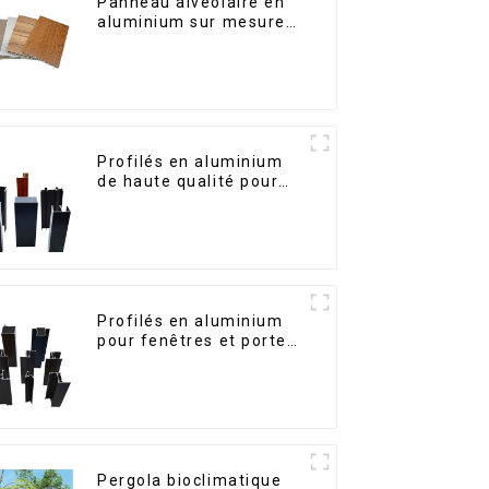
Panneau alvéolaire en
aluminium sur mesure
pour la rénovation et la
construction intérieures
Profilés en aluminium
de haute qualité pour
portes et fenêtres sur
le marché bolivien
Profilés en aluminium
pour fenêtres et portes,
destinés au marché
sud-africain
Pergola bioclimatique