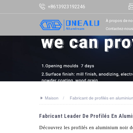
+8613923192246
À propos de no
Contactez-nous
>>
Maison
Fabricant de profilés en aluminiu
Fabricant Leader De Profilés En Alumi
Découvrez les profilés en aluminium noir d