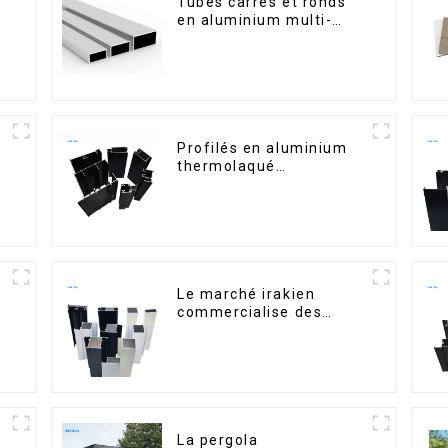
Tubes carrés et ronds
en aluminium multi-
usages
Profilés en aluminium
thermolaqué
dominicains pour portes
et fenêtres
Le marché irakien
commercialise des
s
profilés en aluminium
pour fenêtres et portes.
La pergola