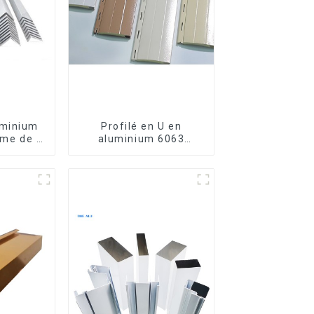
uminium
Profilé en U en
rme de L
aluminium 6063
6063,
anodisé usiné CNC
luminium