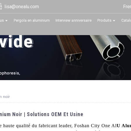
Fre
lisa@onealu.com
us
Pergola en aluminium
Interview anniversaire
Produits
Catal
m noir
nium Noir | Solutions OEM Et Usine
e haute qualité du fabricant leader, Foshan City One Al
U Alu