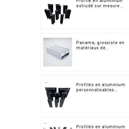
Profilé en aluminium
extrudé sur mesure
pour le marché de
Saint-Vincent
Panama, grossiste en
matériaux de
construction, profilés
en aluminium pour
portes et fenêtres
Profilés en aluminium
personnalisables
d'Éthiopie pour maison
et bâtiments
Profilés en aluminium