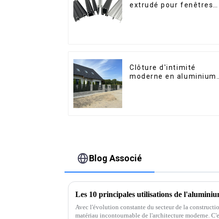
extrudé pour fenêtres
et portes, série 6000,
disponibles sur le
marché péruvien
Clôture d'intimité
moderne en aluminium,
sécurité de haute
qualité, montage facile
Blog Associé
Avec l'évolution constante du secteur de la constructi
matériau incontournable de l'architecture moderne. C'e