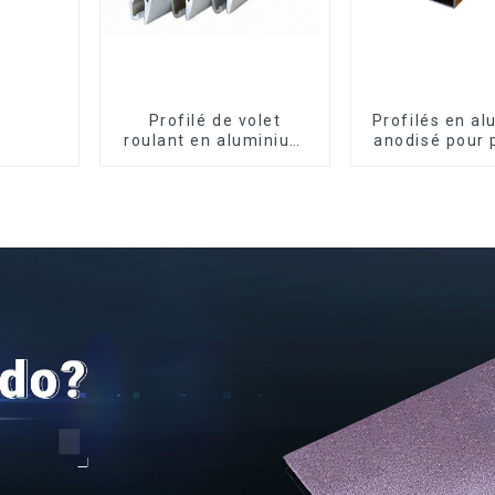
Profilé de volet
Profilés en a
roulant en aluminium
anodisé pour 
de qualité supérieure
armoire, arm
pour la sécurité et
cuisine, poi
l'isolation
verre