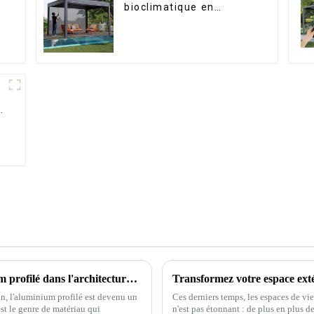
bioclimatique en
aluminium avec toit à
lames orientables
étanche peut être
retournée
manuellement pour une
utilisation sur terrasse
extérieure.
Les 10 principales utilisations de l'aluminium profilé dans l'architecture moderne en 2025
on, l'aluminium profilé est devenu un
Ces derniers temps, les espaces de vie
st le genre de matériau qui
n'est pas étonnant : de plus en plus d