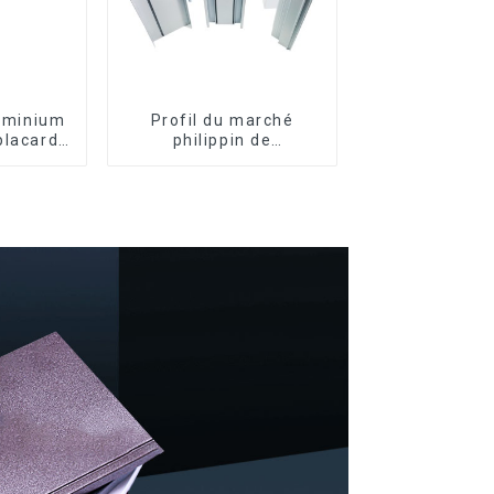
luminium
Profil du marché
placard,
philippin de
oire de
l'aluminium pour
gnée en
fenêtres et portes