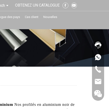
OBTENEZ UN CATALOGUE
nch
ogue des pays
Cas client
Nouvelles
minium
Nos profilés en aluminium noir de