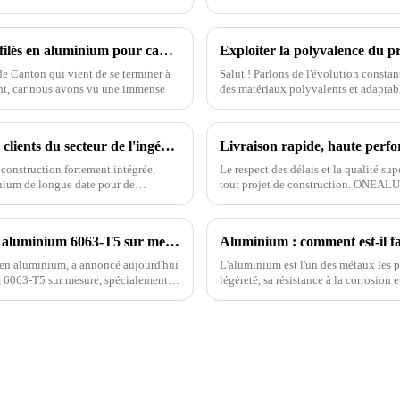
terrasses en espaces de vie extérieurs
Les 10 principaux fabricants chinois de profilés en aluminium pour cadres au 137e Salon international de la finance (Foire de Canton)
 de Canton qui vient de se terminer à
Salut ! Parlons de l'évolution constan
nt, car nous avons vu une immense
des matériaux polyvalents et adaptab
【Actualités du secteur】Premier choix des clients du secteur de l'ingénierie en Amérique du Sud et au Moyen-Orient : les profilés en aluminium Onealu pour portes et fenêtres continuent de voir leurs volumes d'exportation croître.
 construction fortement intégrée,
Le respect des délais et la qualité sup
inium de longue date pour de
tout projet de construction. ONEALU
t et en Afrique.
Chine, est spécialisée dans la fabric
ONEALU lance des solutions de profilés en aluminium 6063-T5 sur mesure pour les marchés sud-américain et africain
Aluminium : comment est-il f
 en aluminium, a annoncé aujourd'hui
L'aluminium est l'un des métaux les p
m 6063-T5 sur mesure, spécialement
légèreté, sa résistance à la corrosion
 distributeurs.
déjà demandé comment ce matériau 