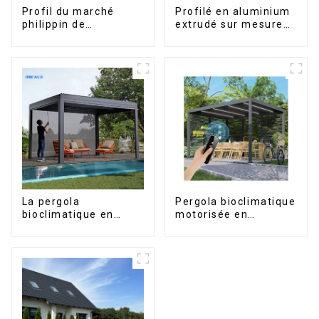
Profil du marché
Profilé en aluminium
philippin de
extrudé sur mesure
l'aluminium pour
pour le marché de
fenêtres et portes
Saint-Vincent
La pergola
Pergola bioclimatique
bioclimatique en
motorisée en
aluminium avec toit à
aluminium à lames
lames orientables
orientables,
étanche peut être
dimensions sur
retournée
mesure, étanche,
manuellement pour
avec éclairage LED
une utilisation sur
pour terrasse
terrasse extérieure.
extérieure