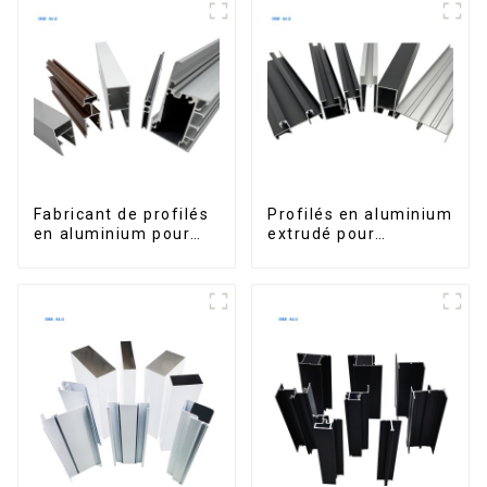
portes.
Fabricant de profilés
Profilés en aluminium
en aluminium pour
extrudé pour
fenêtres et portes au
fenêtres et portes,
Kosovo
série 6000,
disponibles sur le
marché péruvien