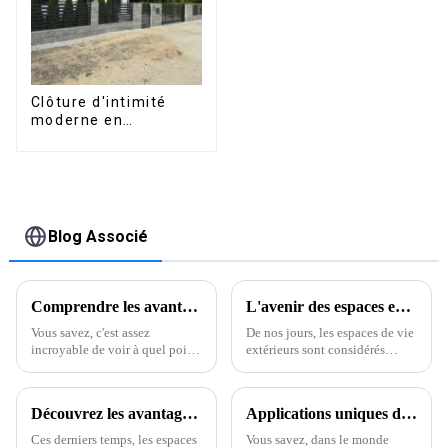
Clôture d'intimité
moderne en
aluminium, sécurité
de haute qualité,
montage facile
Blog Associé
Comprendre les avantages des meilleurs produits extrudés en aluminium
L'avenir des espaces extérieurs sublimé par les pergolas en aluminium étanches
Vous savez, c'est assez
De nos jours, les espaces de vie
incroyable de voir à quel point
extérieurs sont considérés
la demande de produits en
comme un prolongement de
aluminium extrudé a explosé
nos maisons, n'est-ce pas ? Il
ces dernières années. Je veux
n'est donc pas surprenant que
Découvrez les avantages d'installer une pergola avec stores à fermeture éclair pour un confort et un style extérieurs optimaux.
Applications uniques des meilleurs profilés en aluminium : une transformation des industries à l’échelle mondiale
dire, ces produits sont
les gens en aient vraiment
envie.
Ces derniers temps, les espaces
Vous savez, dans le monde