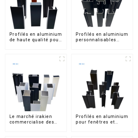
Profilés en aluminium
Profilés en aluminium
de haute qualité pour
personnalisables
portes et fenêtres
d'Éthiopie pour
sur le marché bolivien
maisons et bâtiments
Le marché irakien
Profilés en aluminium
commercialise des
pour fenêtres et
profilés en aluminium
portes, destinés au
pour fenêtres et
marché sud-africain