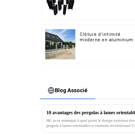
pour le marché de
Saint-Vincent
Clôture d'intimité
moderne en aluminium,
sécurité de haute
qualité, montage facile
Blog Associé
Hé, as-tu remarqué à quel point le design extérieur évo
pergola à lames orientables a vraiment révolutionné 
espaces extérieurs.