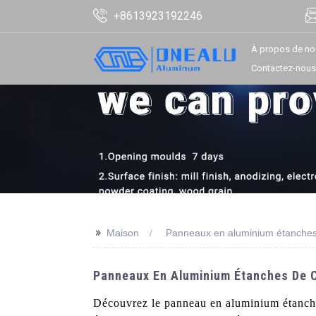
+8613923192246
À propos de no
Contactez-nous
>>
Maison
Panneaux en aluminium étanches
Panneaux En Aluminium Étanches De Ch
Découvrez le panneau en aluminium étanche