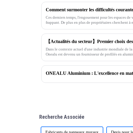
Ces derniers temps, l'engouement pour les espaces de v
frappant. De plus en plus de propriétaires cherchent à e
Dans le contexte actuel d'une industrie mondiale de la
Onealu est devenu un fournisseur de profilés en alum
nombreux clients en Amérique du Sud, au Moyen-Orien
ONEALU Aluminium : L'excellence en matièr
Recherche Associée
Fabricants de panneaux muraux
Devis pour l