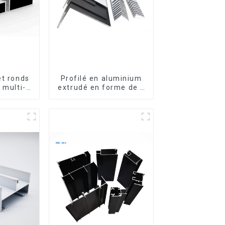
et ronds
Profilé en aluminium
 multi-
extrudé en forme de L
s
usiné CNC 6063,
cornière en aluminium