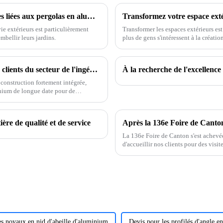
Comment surmonter les difficultés courantes liées aux pergolas en aluminium à toit plat pour votre espace extérieur
ie extérieurs est particulièrement
Transformer les espaces extérieurs es
mbellir leurs jardins.
plus de gens s'intéressent à la créatio
à vivre.
【Actualités du secteur】Premier choix des clients du secteur de l'ingénierie en Amérique du Sud et au Moyen-Orient : les profilés en aluminium Onealu pour portes et fenêtres continuent de voir leurs volumes d'exportation croître.
 construction fortement intégrée,
inium de longue date pour de
t et en Afrique.
e de qualité et de service
Après la 136e Foire de Canton :
La 136e Foire de Canton s'est achev
d'accueillir nos clients pour des visit
un climat de confiance et favoriser 
es noyaux en nid d'abeille d'aluminium
Devis pour les profilés d'angle 