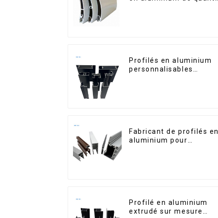
supérieure pour la
sécurité et l'isolation
Profilés en aluminium
personnalisables
d'Éthiopie pour maison
et bâtiments
Fabricant de profilés e
aluminium pour
fenêtres et portes au
Kosovo
Profilé en aluminium
extrudé sur mesure