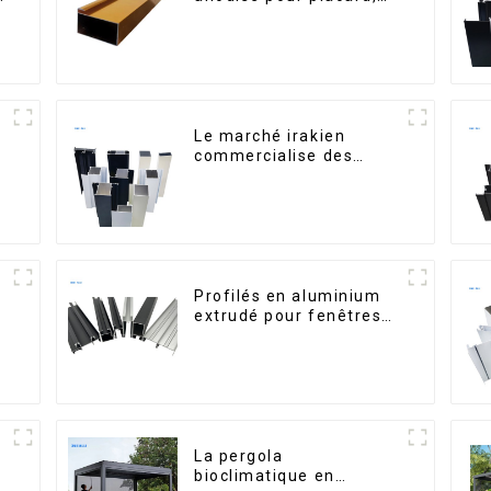
armoire, armoire de
cuisine, poignée en
verre
Le marché irakien
commercialise des
s
profilés en aluminium
pour fenêtres et portes.
n
Profilés en aluminium
extrudé pour fenêtres
et portes, série 6000,
disponibles sur le
marché péruvien
La pergola
bioclimatique en