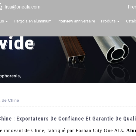
Fre
lisa@onealu.com
us
Pergola en aluminium
Interview anniversaire
Produits
Catal
 de Chine
ine : Exportateurs De Confiance Et Garantie De Quali
 innovant de Chine, fabriqué par Foshan City One Al.
U Alu