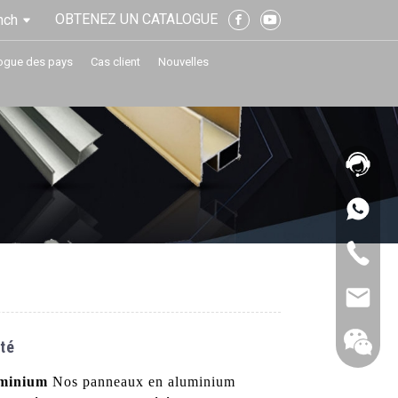
OBTENEZ UN CATALOGUE
nch
ogue des pays
Cas client
Nouvelles
té
minium
Nos panneaux en aluminium