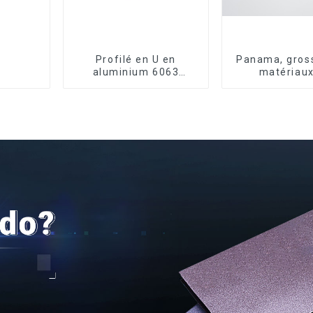
Profilé en U en
Panama, gross
aluminium 6063
matériaux
anodisé usiné CNC
construction, 
en aluminiu
portes et fe