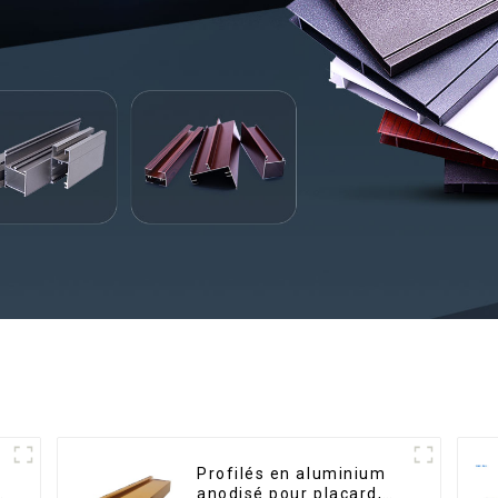
Profilés en aluminium
é
anodisé pour placard,