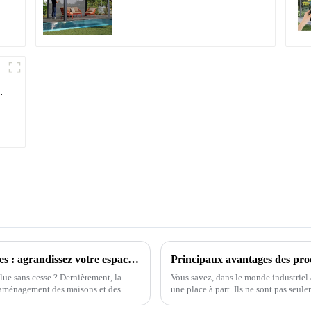
aluminium avec toit à
lames orientables
étanche peut être
retournée
manuellement pour une
utilisation sur terrasse
extérieure.
10 avantages des pergolas à lames orientables : agrandissez votre espace extérieur et augmentez votre retour sur investissement de 30 %.
lue sans cesse ? Dernièrement, la
Vous savez, dans le monde industriel
l’aménagement des maisons et des
une place à part. Ils ne sont pas seule