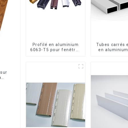
Profilé en aluminium
Tubes carrés 
6063-T5 pour fenêtres
en aluminium
et portes
usage
 sur
a