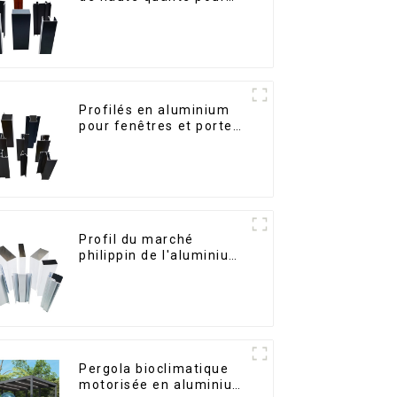
portes et fenêtres sur
le marché bolivien
Profilés en aluminium
pour fenêtres et portes,
destinés au marché
sud-africain
Profil du marché
philippin de l'aluminium
pour fenêtres et portes
Pergola bioclimatique
motorisée en aluminium