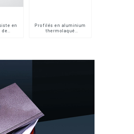
iste en
Profilés en aluminium
 de
thermolaqué
profilés
dominicains pour
m pour
portes et fenêtres
nêtres