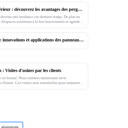
Transformez votre espace extérieur : découvrez les avantages des pergolas avec stores à fermeture éclair pour un confort accru
t devenu très tendance ces derniers temps. De plus en
n d'espaces extérieurs à la fois fonctionnels et agréables
À la recherche de l'excellence : innovations et applications des panneaux alvéolaires en aluminium
 Visites d'usines par les clients
ée en beauté. Nous sommes maintenant ravis
es d'usine. Ces visites sont essentielles pour instaurer
une meilleure compréhension de nos processus.
en aluminium