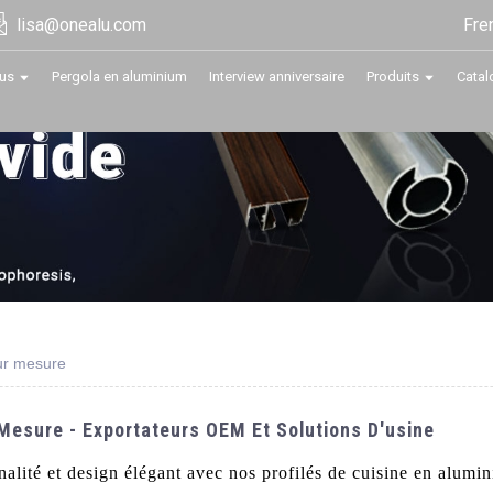
Fre
lisa@onealu.com
us
Pergola en aluminium
Interview anniversaire
Produits
Catal
sur mesure
 Mesure - Exportateurs OEM Et Solutions D'usine
nnalité et design élégant avec nos profilés de cuisine en alu