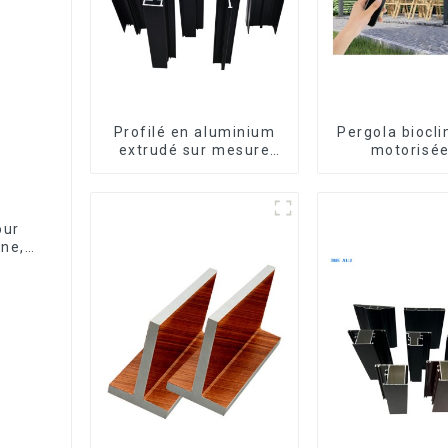
Profilé en aluminium
Pergola biocl
extrudé sur mesure
motorisée
pour le marché de
aluminium à
Saint-Vincent
orientabl
dimensions
mesure, étanc
our
éclairage LE
ine,
terrasse ext