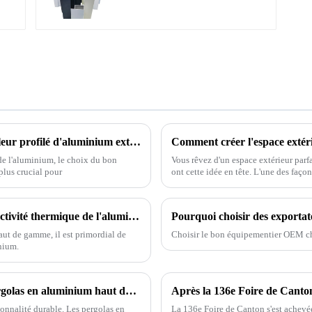
Liste de contrôle ultime pour choisir le meilleur profilé d'aluminium extrudé pour vos projets
de l'aluminium, le choix du bon
Vous rêvez d'un espace extérieur parfa
plus crucial pour
ont cette idée en tête. L'une des faç
votre espace extérieur est d'aménager 
7 conseils essentiels pour optimiser la conductivité thermique de l'aluminium pour les acheteurs internationaux
aut de gamme, il est primordial de
Choisir le bon équipementier OEM chin
nium.
Sublimez vos espaces extérieurs avec les pergolas en aluminium haut de gamme ONEALU
Après la 136e Foire de Canton :
ionnalité durable. Les pergolas en
La 136e Foire de Canton s'est achev