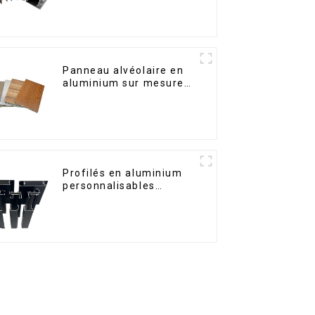
Kosovo
Panneau alvéolaire en
aluminium sur mesure
pour la rénovation et la
construction intérieures
Profilés en aluminium
personnalisables
d'Éthiopie pour maisons
et bâtiments