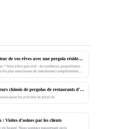
Comment créer l'espace extérieur de vos rêves avec une pergola résidentielle
it ? Vous n'êtes pas seul : de nombreux propriétaires
ons les plus astucieuses de transformer complètement
votre jardin.
Pourquoi choisir des exportateurs chinois de pergolas de restaurants d'extérieur (OEM) pour votre entreprise ?
ois pour les activités de plein air
 Visites d'usines par les clients
ée en beauté. Nous sommes maintenant ravis