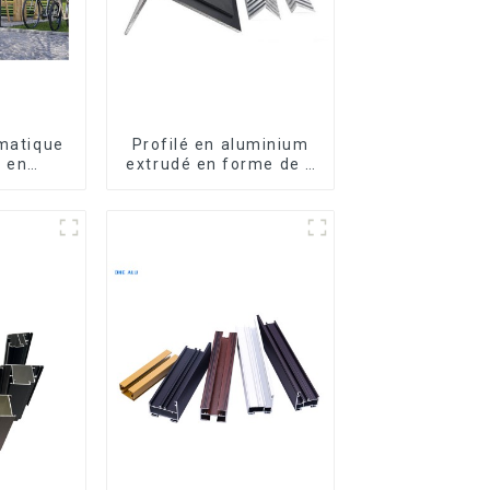
imatique
Profilé en aluminium
 en
extrudé en forme de L
 lames
usiné CNC 6063,
es,
cornière en aluminium
 sur
he, avec
D pour
érieure