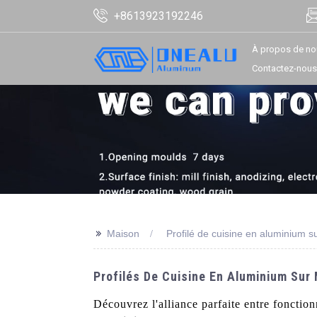
+8613923192246
À propos de no
Contactez-nous
>>
Maison
Profilé de cuisine en aluminium 
Profilés De Cuisine En Aluminium Sur
Découvrez l'alliance parfaite entre fonctio