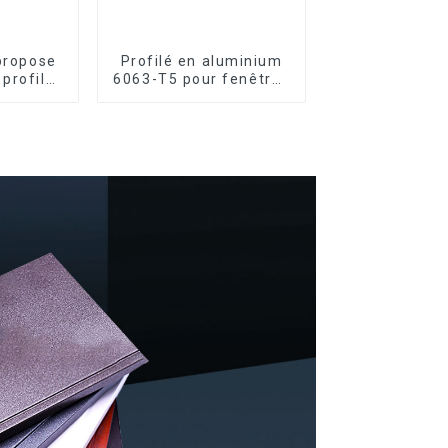
 propose
Profilé en aluminium
profilés
6063-T5 pour fenêtres
m sur
et portes
enêtres
s.