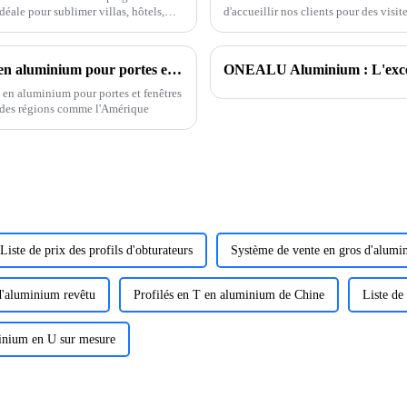
ale pour sublimer villas, hôtels,
d'accueillir nos clients pour des visit
un climat de confiance et favoriser 
Tendances actuelles du secteur des profilés en aluminium pour portes et fenêtres
ONEALU Aluminium : L'excelle
 en aluminium pour portes et fenêtres
 des régions comme l'Amérique
Liste de prix des profils d'obturateurs
Système de vente en gros d'alumi
d'aluminium revêtu
Profilés en T en aluminium de Chine
Liste de
minium en U sur mesure