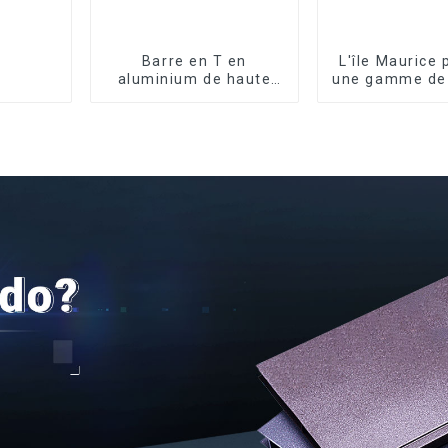
Barre en T en
L'île Maurice
aluminium de haute
une gamme de 
qualité - Différentes
en aluminiu
tailles disponibles
mesure pour f
et porte