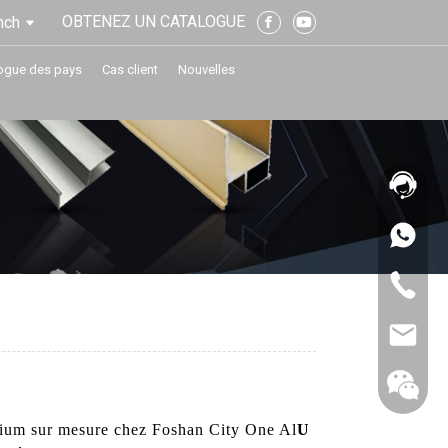
OBTENEZ UN CATALOGUE
nch
ogue des pays
Cas client
Nouvelles
minium sur mesure chez Foshan City One Al
U