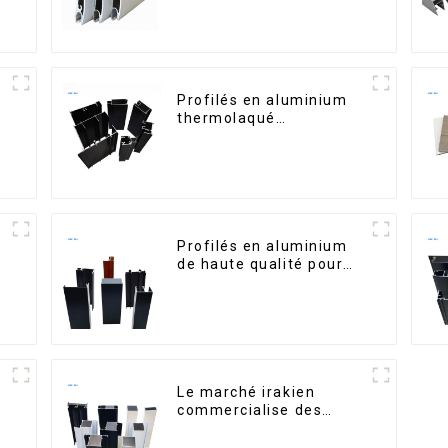
sécurité et l'isolation
Profilés en aluminium
m
thermolaqué
dominicains pour portes
et fenêtres
Profilés en aluminium
de haute qualité pour
portes et fenêtres sur
le marché bolivien
Le marché irakien
,
commercialise des
profilés en aluminium
pour fenêtres et portes.