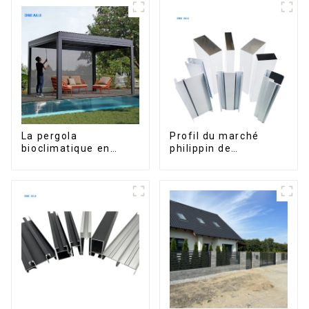
La pergola
Profil du marché
bioclimatique en
philippin de
aluminium avec toit à
l'aluminium pour
lames orientables
fenêtres et portes
étanche peut être
retournée
manuellement pour
une utilisation sur
terrasse extérieure.