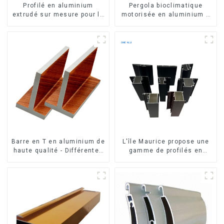
Profilé en aluminium
Pergola bioclimatique
extrudé sur mesure pour le
motorisée en aluminium à
marché de Saint-Vincent
lames orientables,
dimensions sur mesure,
étanche, avec éclairage
LED pour terrasse
extérieure
Barre en T en aluminium de
L'île Maurice propose une
haute qualité - Différentes
gamme de profilés en
tailles disponibles
aluminium sur mesure pour
fenêtres et portes.