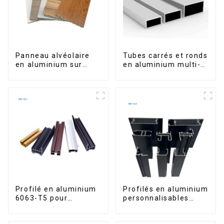
Panneau alvéolaire
Tubes carrés et ronds
en aluminium sur
en aluminium multi-
mesure pour la
usages
rénovation et la
construction
intérieures
Profilé en aluminium
Profilés en aluminium
6063-T5 pour
personnalisables
fenêtres et portes
d'Éthiopie pour
maisons et bâtiments