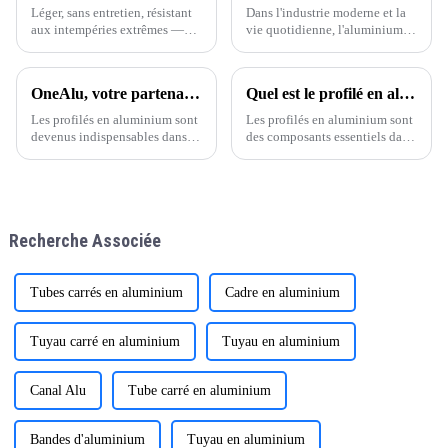
et fonctionnels.
l'utilisation de matériaux plus
Léger, sans entretien, résistant
Dans l'industrie moderne et la
résistants,
aux intempéries extrêmes —
vie quotidienne, l'aluminium
Un choix durable pour les
est devenu un matériau
projets résidentiels et
indispensable grâce à ses
commerciaux à l'échelle
performances exceptionnelles
OneAlu, votre partenaire de confiance en profilés aluminium de haute qualité
Quel est le profilé en aluminium le plus courant ?
mondiale
et à sa grande variété
d'applications. L'aluminium
Les profilés en aluminium sont
Les profilés en aluminium sont
présente de nombreux
devenus indispensables dans la
des composants essentiels dans
avantages impressionnants.
construction, la fabrication et
de nombreux secteurs, de la
Tout d'abord,
le design modernes. Grâce à
construction et de la
leur légèreté, leur résistance à
fabrication aux transports et
la corrosion et leur aspect
aux biens de consommation.
élégant, ils sont aujourd'hui un
Leur polyvalence, leur
Recherche Associée
choix de premier ordre.
durabilité et leur légèreté en
font des atouts majeurs.
Tubes carrés en aluminium
Cadre en aluminium
Tuyau carré en aluminium
Tuyau en aluminium
Canal Alu
Tube carré en aluminium
Bandes d'aluminium
Tuyau en aluminium