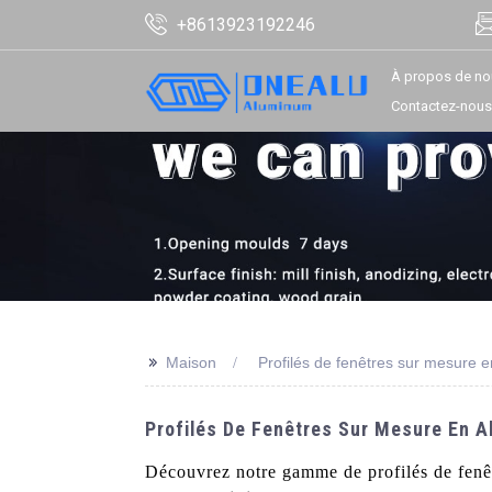
+8613923192246
À propos de no
Contactez-nous
>>
Maison
Profilés de fenêtres sur mesure 
Profilés De Fenêtres Sur Mesure En A
Découvrez notre gamme de profilés de fenêt