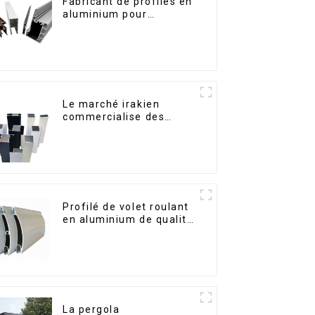
Fabricant de profilés en
aluminium pour
fenêtres et portes au
Kosovo
Le marché irakien
commercialise des
profilés en aluminium
pour fenêtres et portes.
Profilé de volet roulant
en aluminium de qualité
supérieure pour la
sécurité et l'isolation
La pergola