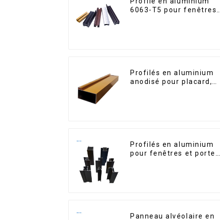
Profilé en aluminium
6063-T5 pour fenêtres
et portes
Profilés en aluminium
anodisé pour placard,
armoire, armoire de
cuisine, poignée en
verre
Profilés en aluminium
pour fenêtres et portes
destinés au marché
sud-africain
Panneau alvéolaire en