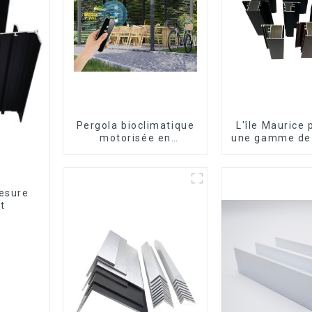
Pergola bioclimatique
L'île Maurice
motorisée en
une gamme de 
aluminium à lames
en aluminiu
orientables,
mesure pour f
dimensions sur
et porte
mesure, étanche, avec
mesure
éclairage LED pour
t
terrasse extérieure