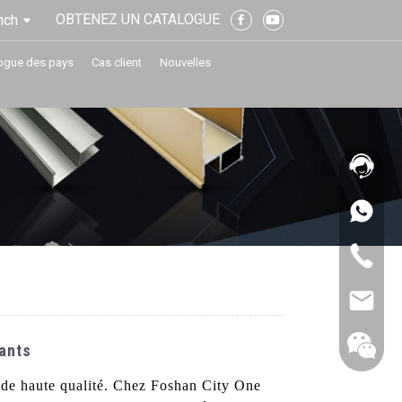
OBTENEZ UN CATALOGUE
nch
ogue des pays
Cas client
Nouvelles
cants
 de haute qualité. Chez Foshan City One