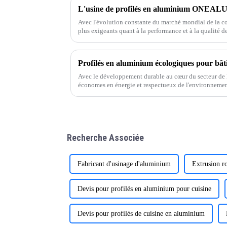
Avec l'évolution constante du marché mondial de la con
plus exigeants quant à la performance et à la qualité 
et fenêtres. En tant que professionnel de l'aluminium,
produits de haute qualité et adaptés à vos besoins.
Profilés en aluminium écologiques pour bâ
Avec le développement durable au cœur du secteur de l
économes en énergie et respectueux de l'environneme
basée à Foshan, Guangdong, est une entreprise spéciali
Recherche Associée
Fabricant d'usinage d'aluminium
Extrusion r
Devis pour profilés en aluminium pour cuisine
Devis pour profilés de cuisine en aluminium