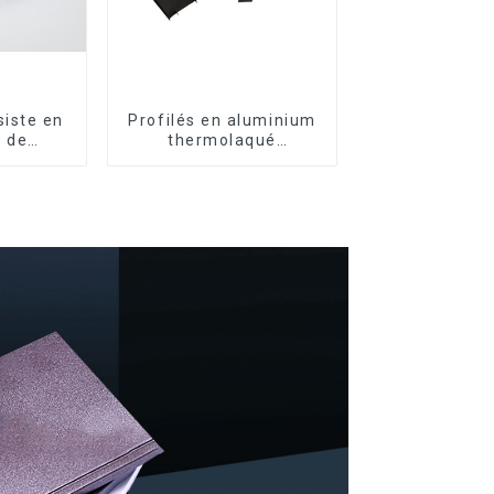
iste en
Profilés en aluminium
 de
thermolaqué
profilés
dominicains pour
m pour
portes et fenêtres
nêtres