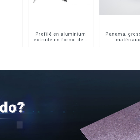
Profilé en aluminium
Panama, gross
extrudé en forme de L
matériaux
usiné CNC 6063,
construction, 
cornière en aluminium
en aluminiu
portes et fe