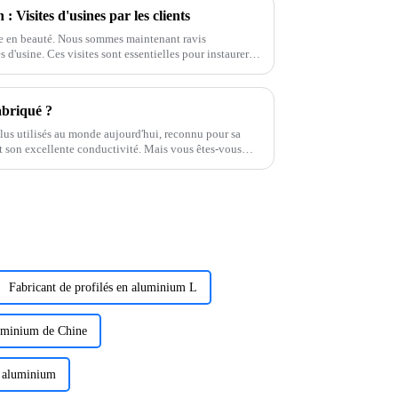
 Visites d'usines par les clients
ée en beauté. Nous sommes maintenant ravis
es d'usine. Ces visites sont essentielles pour instaurer
une meilleure compréhension de nos processus.
abriqué ?
lus utilisés au monde aujourd'hui, reconnu pour sa
 et son excellente conductivité. Mais vous êtes-vous
polyvalent…
Fabricant de profilés en aluminium L
luminium de Chine
s aluminium