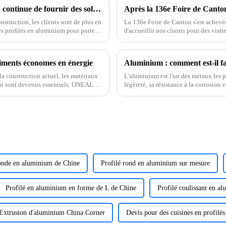
L'usine de profilés en aluminium ONEALU continue de fournir des solutions de profilés en aluminium de haute qualité pour portes et fenêtres.
Après la 136e Foire de Canton :
struction, les clients sont de plus en
La 136e Foire de Canton s'est achev
des profilés en aluminium pour portes
d'accueillir nos clients pour des visit
 nous nous engageons à fournir des
un climat de confiance et favoriser 
timents économes en énergie
Aluminium : comment est-il f
a construction actuel, les matériaux
L'aluminium est l'un des métaux les p
nt sont devenus essentiels. ONEALU,
légèreté, sa résistance à la corrosion
sée dans la construction durable.
déjà demandé comment ce matériau 
onde en aluminium de Chine
Profilé rond en aluminium sur mesure
Profilé en aluminium en forme de L de Chine
Profilé coulissant en a
Extrusion d'aluminium China Corner
Devis pour des cuisines en profilé