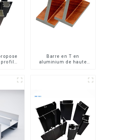
 propose
Barre en T en
profilés
aluminium de haute
m sur
qualité - Différentes
enêtres
tailles disponibles
s.