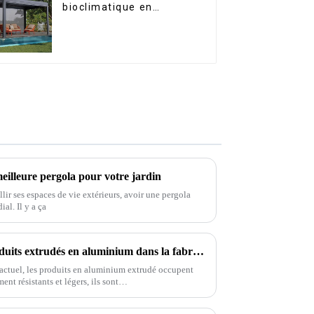
bioclimatique en
aluminium avec toit à
lames orientables
étanche peut être
retournée
manuellement pour une
utilisation sur terrasse
extérieure.
meilleure pergola pour votre jardin
ir ses espaces de vie extérieurs, avoir une pergola
al. Il y a ça
Principaux avantages des produits extrudés en aluminium dans la fabrication moderne
 actuel, les produits en aluminium extrudé occupent
ment résistants et légers, ils sont…