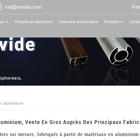
Fre
lisa@onealu.com
us
Pergola en aluminium
Interview anniversaire
Produits
Catal
en aluminium
luminium, Vente En Gros Auprès Des Principaux Fabri
res sur mesure, fabriqués à partir de matériaux en aluminium