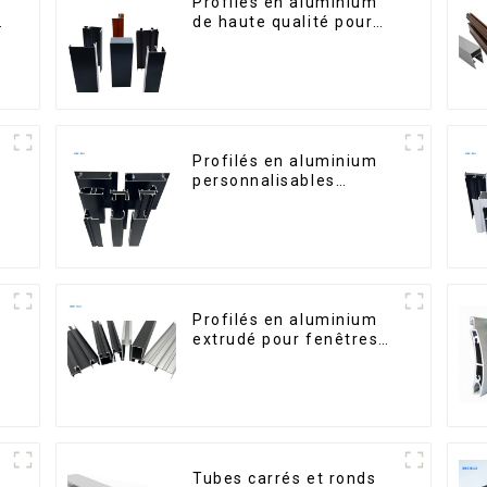
Profilés en aluminium
de haute qualité pour
portes et fenêtres sur
le marché bolivien
Profilés en aluminium
personnalisables
d'Éthiopie pour maisons
et bâtiments
Profilés en aluminium
,
extrudé pour fenêtres
et portes, série 6000,
disponibles sur le
marché péruvien
Tubes carrés et ronds