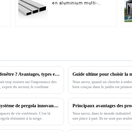
en aluminium multi-
usages
s
Qu’est-ce qu’un profilé en aluminium pour fenêtre ? Avantages, types et applications expliqués.
Guide ultime pour choisir la 
ait trop insister sur l'importance des
Vous savez, quand on cherche à embell
 expert du secteur, le confirme.
bien conçue dans le jardin est primordi
Optimisez votre confort extérieur grâce au système de pergola innovant résistant à la charge de neige
spaces de vie extérieurs. C'est là
Vous savez, dans le monde industriel
gola résistante à la neige.
une place à part. Ils ne sont pas seule