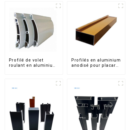
portes et fenêtres
Profilé de volet
Profilés en aluminium
roulant en aluminium
anodisé pour placard,
de qualité supérieure
armoire, armoire de
pour la sécurité et
cuisine, poignée en
l'isolation
verre