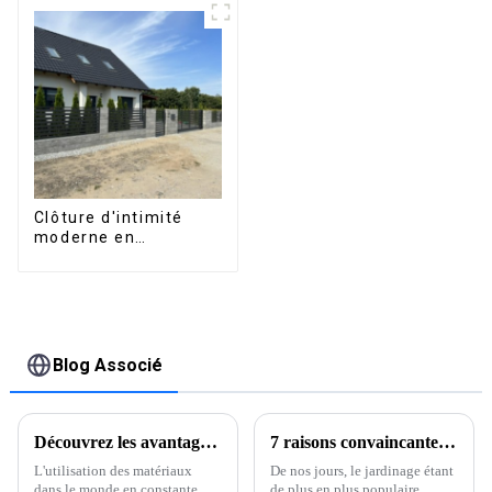
étanche peut être
dimensions sur
retournée
mesure, étanche,
manuellement pour
avec éclairage LED
une utilisation sur
pour terrasse
terrasse extérieure.
extérieure
Clôture d'intimité
moderne en
aluminium, sécurité
de haute qualité,
montage facile
Blog Associé
Découvrez les avantages de l'aluminium extrudé pour les fournisseurs mondiaux
7 raisons convaincantes de choisir une pergola pour votre jardin cette saison
L'utilisation des matériaux
De nos jours, le jardinage étant
dans le monde en constante
de plus en plus populaire,