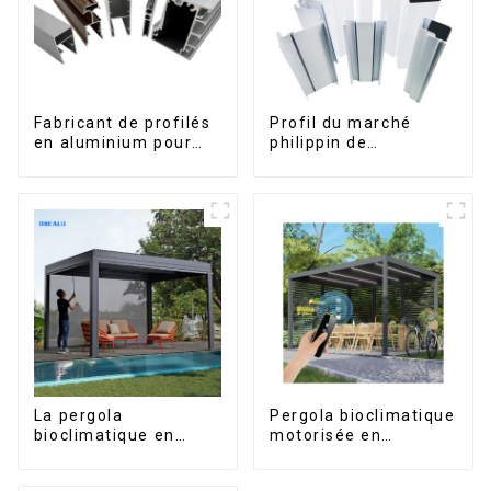
Fabricant de profilés
Profil du marché
en aluminium pour
philippin de
fenêtres et portes au
l'aluminium pour
Kosovo
fenêtres et portes
La pergola
Pergola bioclimatique
bioclimatique en
motorisée en
aluminium avec toit à
aluminium à lames
lames orientables
orientables,