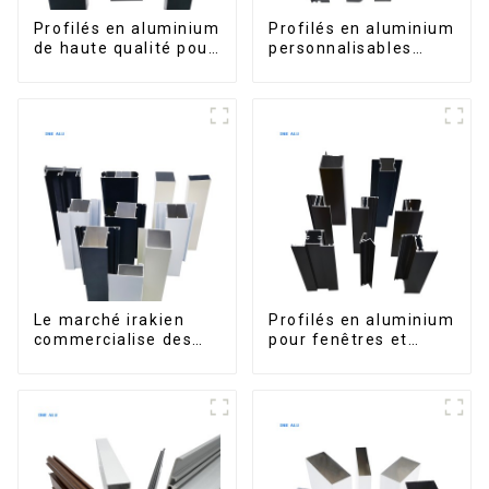
Profilés en aluminium
Profilés en aluminium
de haute qualité pour
personnalisables
portes et fenêtres
d'Éthiopie pour
sur le marché bolivien
maisons et bâtiments
Le marché irakien
Profilés en aluminium
commercialise des
pour fenêtres et
profilés en aluminium
portes, destinés au
pour fenêtres et
marché sud-africain
portes.